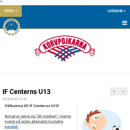
"
"
P2013
LOGGA IN
HEM
NYHETER
KALENDER
MATCHER
TRUPPEN
IF Centerns U13
<
>
BILDGALLERI
2018-05-05 21:00
Välkomna till IF Centerns U13!
DOKUMENT
Anmäl er gärna via "Bli medlem" i menyn
överst på sidan alternativt kontakta
KONTAKT
kansliet.