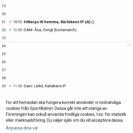
19
20
21
18:00
Hittarps IK hemma, Kärlekens IP (A)
()
22
12:00
DAM- Åsa, Övrigt (bortamatch)
23
v.35
24
25
26
27
28
29
11:00
Dam- Lerkil, Kärlekens IP
30
11:00
VEO HERR vs Halmia, Kärlekens IP (A)
v.36
31
För att hemsidan ska fungera korrekt använder vi nödvändiga
cookies från SportAdmin. Dessa går inte att stänga av.
Föreningen kan också använda frivilliga cookies, t.ex. för statistik
eller marknadsföring. Du väljer själv om du vill acceptera dessa.
Anpassa dina val