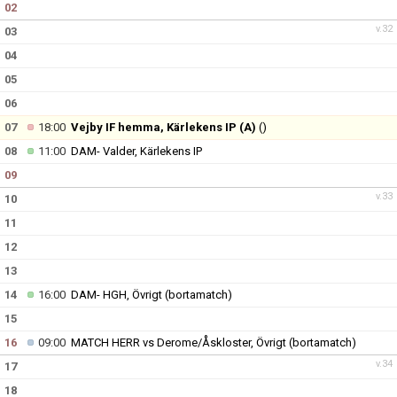
02
v.32
03
04
05
06
07
18:00
Vejby IF hemma, Kärlekens IP (A)
()
08
11:00
DAM- Valder, Kärlekens IP
09
v.33
10
11
12
13
14
16:00
DAM- HGH, Övrigt (bortamatch)
15
16
09:00
MATCH HERR vs Derome/Åskloster, Övrigt (bortamatch)
v.34
17
18