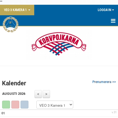
"
"
VEO 3 KAMERA 1
LOGGA IN
BOKNING
MANUALER
ANVISNINGAR
Kalender
Prenumerera >>
AUGUSTI 2026
v.31
01