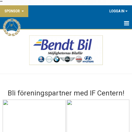
"
"
SPONSOR
LOGGA IN
PARTNERS
BLI FÖRENINGSPARTNER
SPONSRINGSMÖJLIGHETER
PARTNER NIVÅ
KONTAKT
Bli föreningspartner med IF Centern!