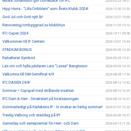
Micke Johansson gör comeback för IFC
2025-02-23 18:21
Hipp Hurra - "Lilla Dribblern" som Årets Klubb 2024!
2024-12-30 15:35
God Jul och Gott nytt år!
2024-12-21 10:00
Renovering/ombyggnad av klubbhus
2024-11-03 13:16
IFC Cupen 2024
2024-10-11 09:08
Välkommen till IF Centern
2024-10-01 15:44
STADIUM BONUS
2024-09-30 15:30
Rabatterat Gymkort
2024-09-29 19:31
Läs om och hylla jubilaren Lars "Lasse" Bengtsson
2024-09-09 14:10
Välkomna till DM-Semifinal 4/9
2024-08-28 17:55
IFC DAGEN 24/8
2024-08-12 12:42
Sommar = Cupspel med strålande insatser
2024-08-10 16:59
IFC Dam & Herr - Smakstart på höstsäsongen
2024-08-10 16:07
Sommarledigt på Kärlekens IP - Vi önskar en härlig sommar!
2024-07-07 12:23
Trevlig Valborg och städdag på IP!
2024-04-30 10:27
Gameday och seriepremiär för Herr- och Dam
2024-04-13 11:05