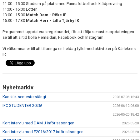
11:00 - 15:00 Stadium på plats med Pannafotboll och klädprovning
11:00 - 16:00 Lotteri
13:00 - 15:00
Match Dam - Röke IF
15:30 - 17:30
Match Herr - Lilla Tjärby IK
Programmet uppdateras regelbundet, för att följa senaste uppdateringen
se till att alltid kolla Hemsidan, Facebook och Instagram.
Vi välkomnar er till att tillbringa en heldag fylld med aktivteter på Kärlekens
IP.
Nyhetsarkiv
Kansliet semesterstängt.
2026-07-08 15:43
IFC STUDENTER 2026!
2026-06-12 06:00
2026-05-20 18:42
Kort intervju med DAM J inför säsongen
2026-05-20
Kort intervju med F2016/2017 inför säsongen
2026-05-20