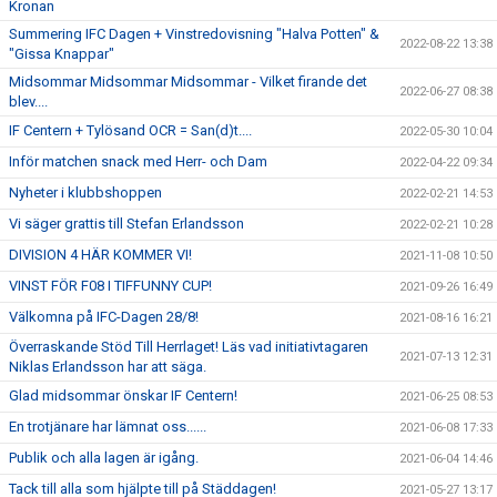
Kronan
Summering IFC Dagen + Vinstredovisning "Halva Potten" &
2022-08-22 13:38
"Gissa Knappar"
Midsommar Midsommar Midsommar - Vilket firande det
2022-06-27 08:38
blev....
IF Centern + Tylösand OCR = San(d)t....
2022-05-30 10:04
Inför matchen snack med Herr- och Dam
2022-04-22 09:34
Nyheter i klubbshoppen
2022-02-21 14:53
Vi säger grattis till Stefan Erlandsson
2022-02-21 10:28
DIVISION 4 HÄR KOMMER VI!
2021-11-08 10:50
VINST FÖR F08 I TIFFUNNY CUP!
2021-09-26 16:49
Välkomna på IFC-Dagen 28/8!
2021-08-16 16:21
Överraskande Stöd Till Herrlaget! Läs vad initiativtagaren
2021-07-13 12:31
Niklas Erlandsson har att säga.
Glad midsommar önskar IF Centern!
2021-06-25 08:53
En trotjänare har lämnat oss......
2021-06-08 17:33
Publik och alla lagen är igång.
2021-06-04 14:46
Tack till alla som hjälpte till på Städdagen!
2021-05-27 13:17