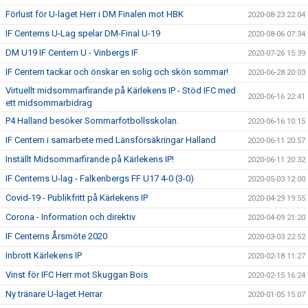
Förlust för U-laget Herr i DM Finalen mot HBK
2020-08-23 22:04
IF Centerns U-Lag spelar DM-Final U-19
2020-08-06 07:34
DM U19 IF Centern U - Vinbergs IF
2020-07-26 15:39
IF Centern tackar och önskar en solig och skön sommar!
2020-06-28 20:03
Virtuellt midsommarfirande på Kärlekens IP - Stöd IFC med
2020-06-16 22:41
ett midsommarbidrag
P4 Halland besöker Sommarfotbollsskolan.
2020-06-16 10:15
IF Centern i samarbete med Länsförsäkringar Halland
2020-06-11 20:57
Inställt Midsommarfirande på Kärlekens IP!
2020-06-11 20:32
IF Centerns U-lag - Falkenbergs FF U17 4-0 (3-0)
2020-05-03 12:00
Covid-19 - Publikfritt på Kärlekens IP
2020-04-29 19:55
Corona - Information och direktiv
2020-04-09 21:20
IF Centerns Årsmöte 2020
2020-03-03 22:52
Inbrott Kärlekens IP
2020-02-18 11:27
Vinst för IFC Herr mot Skuggan Bois
2020-02-15 16:24
Ny tränare U-laget Herrar
2020-01-05 15:07