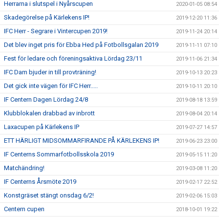
Herrarna i slutspel i Nyårscupen
2020-01-05 08:54
Skadegörelse på Kärlekens IP!
2019-12-20 11:36
IFC Herr - Segrare i Vintercupen 2019!
2019-11-24 20:14
Det blev inget pris för Ebba Hed på Fotbollsgalan 2019
2019-11-11 07:10
Fest för ledare och föreningsaktiva Lördag 23/11
2019-11-06 21:34
IFC Dam bjuder in till provträning!
2019-10-13 20:23
Det gick inte vägen för IFC Herr.....
2019-10-11 20:10
IF Centern Dagen Lördag 24/8
2019-08-18 13:59
Klubblokalen drabbad av inbrott
2019-08-04 20:14
Laxacupen på Kärlekens IP
2019-07-27 14:57
ETT HÄRLIGT MIDSOMMARFIRANDE PÅ KÄRLEKENS IP!
2019-06-23 23:00
IF Centerns Sommarfotbollsskola 2019
2019-05-15 11:20
Matchändring!
2019-03-08 11:20
IF Centerns Årsmöte 2019
2019-02-17 22:52
Konstgräset stängt onsdag 6/2!
2019-02-06 15:03
Centern cupen
2018-10-01 19:22