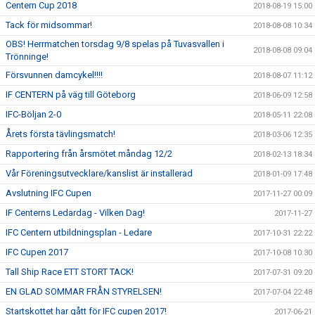
Centern Cup 2018
2018-08-19 15:00
Tack för midsommar!
2018-08-08 10:34
OBS! Herrmatchen torsdag 9/8 spelas på Tuvasvallen i
2018-08-08 09:04
Trönninge!
Försvunnen damcykel!!!!
2018-08-07 11:12
IF CENTERN på väg till Göteborg
2018-06-09 12:58
IFC-Böljan 2-0
2018-05-11 22:08
Årets första tävlingsmatch!
2018-03-06 12:35
Rapportering från årsmötet måndag 12/2
2018-02-13 18:34
Vår Föreningsutvecklare/kanslist är installerad
2018-01-09 17:48
Avslutning IFC Cupen
2017-11-27 00:09
IF Centerns Ledardag - Vilken Dag!
2017-11-27
IFC Centern utbildningsplan - Ledare
2017-10-31 22:22
IFC Cupen 2017
2017-10-08 10:30
Tall Ship Race ETT STORT TACK!
2017-07-31 09:20
EN GLAD SOMMAR FRÅN STYRELSEN!
2017-07-04 22:48
Startskottet har gått för IFC cupen 2017!
2017-06-21