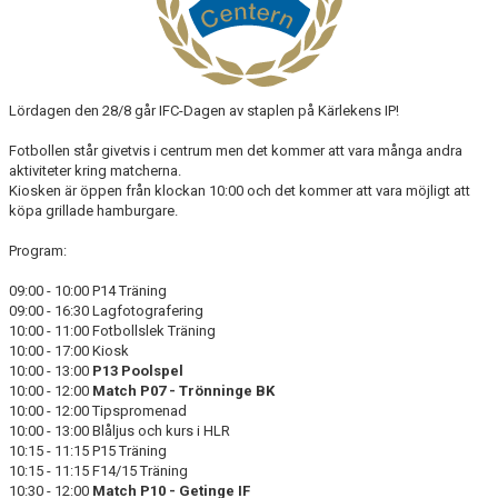
MATCHER
HITTA HIT
Lördagen den 28/8 går IFC-Dagen av staplen på Kärlekens IP!
BILDGALLERI
Fotbollen står givetvis i centrum men det kommer att vara många andra
STADIUM
aktiviteter kring matcherna.
Kiosken är öppen från klockan 10:00 och det kommer att vara möjligt att
OM KLUBBEN
köpa grillade hamburgare.
Program:
09:00 - 10:00 P14 Träning
09:00 - 16:30 Lagfotografering
10:00 - 11:00 Fotbollslek Träning
10:00 - 17:00 Kiosk
10:00 - 13:00
P13 Poolspel
10:00 - 12:00
Match P07 - Trönninge BK
10:00 - 12:00 Tipspromenad
10:00 - 13:00 Blåljus och kurs i HLR
10:15 - 11:15 P15 Träning
10:15 - 11:15 F14/15 Träning
10:30 - 12:00
Match P10 - Getinge IF