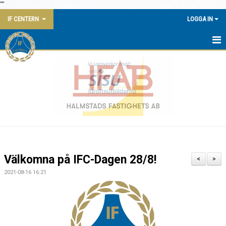
"
"
IF CENTERN
LOGGA IN
HEM
NYHETER
KALENDER
KONTAKT
KANSLI
Välkomna på IFC-Dagen 28/8!
<
>
KLUBBSTUGAN
2021-08-16 16:21
AVGIFTER
DOKUMENT