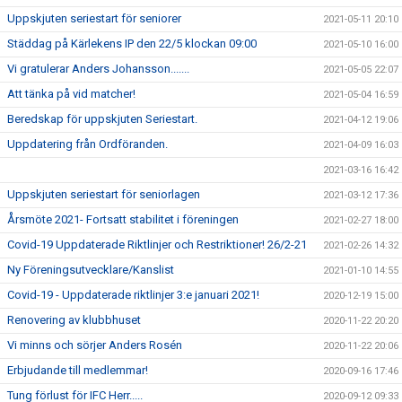
Uppskjuten seriestart för seniorer
2021-05-11 20:10
Städdag på Kärlekens IP den 22/5 klockan 09:00
2021-05-10 16:00
Vi gratulerar Anders Johansson.......
2021-05-05 22:07
Att tänka på vid matcher!
2021-05-04 16:59
Beredskap för uppskjuten Seriestart.
2021-04-12 19:06
Uppdatering från Ordföranden.
2021-04-09 16:03
2021-03-16 16:42
Uppskjuten seriestart för seniorlagen
2021-03-12 17:36
Årsmöte 2021- Fortsatt stabilitet i föreningen
2021-02-27 18:00
Covid-19 Uppdaterade Riktlinjer och Restriktioner! 26/2-21
2021-02-26 14:32
Ny Föreningsutvecklare/Kanslist
2021-01-10 14:55
Covid-19 - Uppdaterade riktlinjer 3:e januari 2021!
2020-12-19 15:00
Renovering av klubbhuset
2020-11-22 20:20
Vi minns och sörjer Anders Rosén
2020-11-22 20:06
Erbjudande till medlemmar!
2020-09-16 17:46
Tung förlust för IFC Herr.....
2020-09-12 09:33