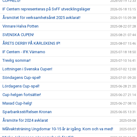
CUPHELG!
2026-05-19 12:33
IF Centern representeras på SvFF utvecklingsläger
2026-05-18 15:15
Årsmötet för verksamhetsåret 2025 avklarat!
2026-01-15 09:38
Vinnare Halva Potten
2025-08-22 07:28
SVENSKA CUPEN!
2025-08-21 07:44
ÅRETS DERBY PÅ KÄRLEKENS IP!
2025-08-07 15:46
IF Centern - IFK Värnamo
2025-07-18 18:50
Trevlig sommar!
2025-07-10 16:41
Lottningen i Svenska Cupen!
2025-07-02 12:00
Söndagens Cup-spel!
2025-07-01 09:20
Lördagens Cup-spel!
2025-06-28 21:20
Cup-helgen fortsätter!
2025-06-27 21:14
Maxad Cup-helg!
2025-06-27 08:15
Sparbanksstiftelsen Kronan
2025-06-05 13:31
Årsmöte för 2024 avklarat
2025-03-08
Målvaktsträning Ungdomar 10-15 år är igång. Kom och va med!
2025-03-07