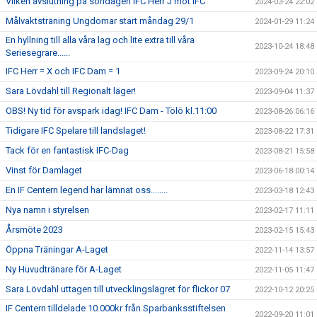
Vilken avslutning på söndagen IFC Herr J mot IFC
2024-03-24 22:02
Målvaktsträning Ungdomar start måndag 29/1
2024-01-29 11:24
En hyllning till alla våra lag och lite extra till våra
2023-10-24 18:48
Seriesegrare......
IFC Herr = X och IFC Dam = 1
2023-09-24 20:10
Sara Lövdahl till Regionalt läger!
2023-09-04 11:37
OBS! Ny tid för avspark idag! IFC Dam - Tölö kl.11:00
2023-08-26 06:16
Tidigare IFC Spelare till landslaget!
2023-08-22 17:31
Tack för en fantastisk IFC-Dag
2023-08-21 15:58
Vinst för Damlaget
2023-06-18 00:14
En IF Centern legend har lämnat oss........
2023-03-18 12:43
Nya namn i styrelsen
2023-02-17 11:11
Årsmöte 2023
2023-02-15 15:43
Öppna Träningar A-Laget
2022-11-14 13:57
Ny Huvudtränare för A-Laget
2022-11-05 11:47
Sara Lövdahl uttagen till utvecklingslägret för flickor 07
2022-10-12 20:25
IF Centern tilldelade 10.000kr från Sparbanksstiftelsen
2022-09-20 11:01