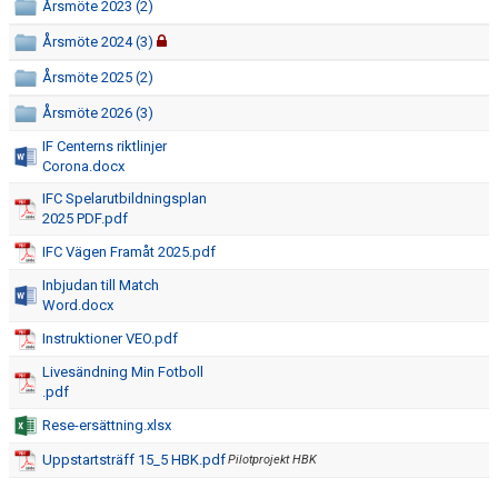
Årsmöte 2023 (2)
MATCHER
Årsmöte 2024 (3)
HITTA HIT
Årsmöte 2025 (2)
BILDGALLERI
Årsmöte 2026 (3)
IF Centerns riktlinjer
STADIUM
Corona.docx
IFC Spelarutbildningsplan
OM KLUBBEN
2025 PDF.pdf
IFC Vägen Framåt 2025.pdf
Inbjudan till Match
Word.docx
Instruktioner VEO.pdf
Livesändning Min Fotboll
.pdf
Rese-ersättning.xlsx
Uppstartsträff 15_5 HBK.pdf
Pilotprojekt HBK