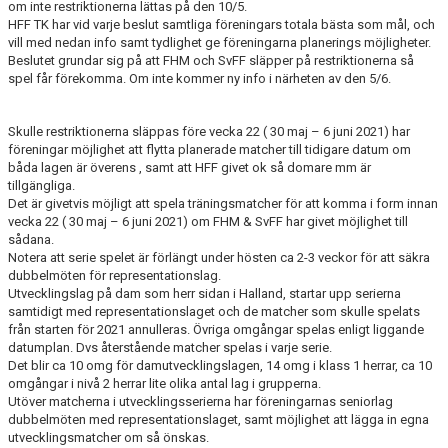
om inte restriktionerna lättas på den 10/5.
MATCHER
HFF TK har vid varje beslut samtliga föreningars totala bästa som mål, och
vill med nedan info samt tydlighet ge föreningarna planerings möjligheter.
HITTA HIT
Beslutet grundar sig på att FHM och SvFF släpper på restriktionerna så
spel får förekomma. Om inte kommer ny info i närheten av den 5/6.
BILDGALLERI
Skulle restriktionerna släppas före vecka 22 ( 30 maj – 6 juni 2021) har
STADIUM
föreningar möjlighet att flytta planerade matcher till tidigare datum om
båda lagen är överens , samt att HFF givet ok så domare mm är
tillgängliga.
OM KLUBBEN
Det är givetvis möjligt att spela träningsmatcher för att komma i form innan
vecka 22 ( 30 maj – 6 juni 2021) om FHM & SvFF har givet möjlighet till
sådana.
Notera att serie spelet är förlängt under hösten ca 2-3 veckor för att säkra
dubbelmöten för representationslag.
Utvecklingslag på dam som herr sidan i Halland, startar upp serierna
samtidigt med representationslaget och de matcher som skulle spelats
från starten för 2021 annulleras. Övriga omgångar spelas enligt liggande
datumplan. Dvs återstående matcher spelas i varje serie.
Det blir ca 10 omg för damutvecklingslagen, 14 omg i klass 1 herrar, ca 10
omgångar i nivå 2 herrar lite olika antal lag i grupperna.
Utöver matcherna i utvecklingsserierna har föreningarnas seniorlag
dubbelmöten med representationslaget, samt möjlighet att lägga in egna
utvecklingsmatcher om så önskas.