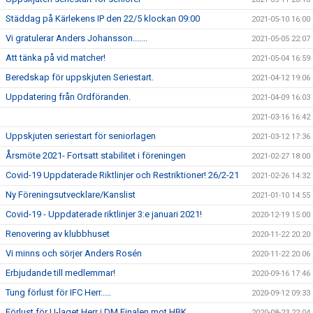
Städdag på Kärlekens IP den 22/5 klockan 09:00
2021-05-10 16:00
Vi gratulerar Anders Johansson.......
2021-05-05 22:07
Att tänka på vid matcher!
2021-05-04 16:59
Beredskap för uppskjuten Seriestart.
2021-04-12 19:06
Uppdatering från Ordföranden.
2021-04-09 16:03
2021-03-16 16:42
Uppskjuten seriestart för seniorlagen
2021-03-12 17:36
Årsmöte 2021- Fortsatt stabilitet i föreningen
2021-02-27 18:00
Covid-19 Uppdaterade Riktlinjer och Restriktioner! 26/2-21
2021-02-26 14:32
Ny Föreningsutvecklare/Kanslist
2021-01-10 14:55
Covid-19 - Uppdaterade riktlinjer 3:e januari 2021!
2020-12-19 15:00
Renovering av klubbhuset
2020-11-22 20:20
Vi minns och sörjer Anders Rosén
2020-11-22 20:06
Erbjudande till medlemmar!
2020-09-16 17:46
Tung förlust för IFC Herr.....
2020-09-12 09:33
Förlust för U-laget Herr i DM Finalen mot HBK
2020-08-23 22:04