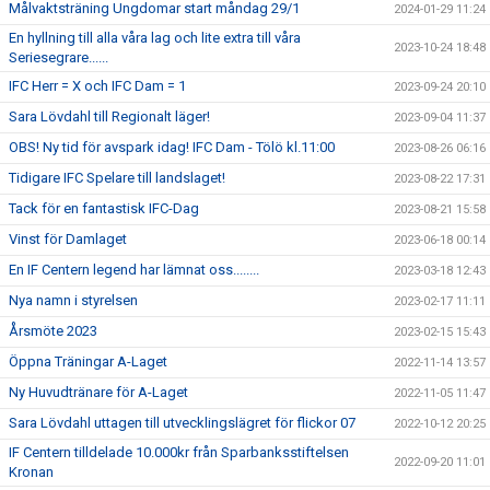
Målvaktsträning Ungdomar start måndag 29/1
2024-01-29 11:24
En hyllning till alla våra lag och lite extra till våra
2023-10-24 18:48
Seriesegrare......
IFC Herr = X och IFC Dam = 1
2023-09-24 20:10
Sara Lövdahl till Regionalt läger!
2023-09-04 11:37
OBS! Ny tid för avspark idag! IFC Dam - Tölö kl.11:00
2023-08-26 06:16
Tidigare IFC Spelare till landslaget!
2023-08-22 17:31
Tack för en fantastisk IFC-Dag
2023-08-21 15:58
Vinst för Damlaget
2023-06-18 00:14
En IF Centern legend har lämnat oss........
2023-03-18 12:43
Nya namn i styrelsen
2023-02-17 11:11
Årsmöte 2023
2023-02-15 15:43
Öppna Träningar A-Laget
2022-11-14 13:57
Ny Huvudtränare för A-Laget
2022-11-05 11:47
Sara Lövdahl uttagen till utvecklingslägret för flickor 07
2022-10-12 20:25
IF Centern tilldelade 10.000kr från Sparbanksstiftelsen
2022-09-20 11:01
Kronan