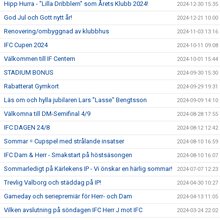
Hipp Hurra - "Lilla Dribblern" som Årets Klubb 2024!
2024-12-30 15:35
God Jul och Gott nytt år!
2024-12-21 10:00
Renovering/ombyggnad av klubbhus
2024-11-03 13:16
IFC Cupen 2024
2024-10-11 09:08
Välkommen till IF Centern
2024-10-01 15:44
STADIUM BONUS
2024-09-30 15:30
Rabatterat Gymkort
2024-09-29 19:31
Läs om och hylla jubilaren Lars "Lasse" Bengtsson
2024-09-09 14:10
Välkomna till DM-Semifinal 4/9
2024-08-28 17:55
IFC DAGEN 24/8
2024-08-12 12:42
Sommar = Cupspel med strålande insatser
2024-08-10 16:59
IFC Dam & Herr - Smakstart på höstsäsongen
2024-08-10 16:07
Sommarledigt på Kärlekens IP - Vi önskar en härlig sommar!
2024-07-07 12:23
Trevlig Valborg och städdag på IP!
2024-04-30 10:27
Gameday och seriepremiär för Herr- och Dam
2024-04-13 11:05
Vilken avslutning på söndagen IFC Herr J mot IFC
2024-03-24 22:02