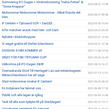
Summering IFC Dagen + Vinstredovisning "Halva Potten" &
2022-08-22 13:38
"Gissa Knappar"
Midsommar Midsommar Midsommar - Vilket firande det
2022-06-27 08:38
blev....
IF Centern + Tylösand OCR = San(d)t....
2022-05-30 10:04
Inför matchen snack med Herr- och Dam
2022-04-22 09:34
Nyheter i klubbshoppen
2022-02-21 14:53
Vi säger grattis till Stefan Erlandsson
2022-02-21 10:28
DIVISION 4 HÄR KOMMER VI!
2021-11-08 10:50
VINST FÖR F08 I TIFFUNNY CUP!
2021-09-26 16:49
Välkomna på IFC-Dagen 28/8!
2021-08-16 16:21
Överraskande Stöd Till Herrlaget! Läs vad initiativtagaren
2021-07-13 12:31
Niklas Erlandsson har att säga.
Glad midsommar önskar IF Centern!
2021-06-25 08:53
En trotjänare har lämnat oss......
2021-06-08 17:33
Publik och alla lagen är igång.
2021-06-04 14:46
Tack till alla som hjälpte till på Städdagen!
2021-05-27 13:17
Uppskjuten seriestart för seniorer
2021-05-11 20:10