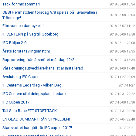
Tack för midsommar!
2018-08-08 10:34
OBS! Herrmatchen torsdag 9/8 spelas på Tuvasvallen i
2018-08-08 09:04
Trönninge!
Försvunnen damcykel!!!!
2018-08-07 11:12
IF CENTERN på väg till Göteborg
2018-06-09 12:58
IFC-Böljan 2-0
2018-05-11 22:08
Årets första tävlingsmatch!
2018-03-06 12:35
Rapportering från årsmötet måndag 12/2
2018-02-13 18:34
Vår Föreningsutvecklare/kanslist är installerad
2018-01-09 17:48
Avslutning IFC Cupen
2017-11-27 00:09
IF Centerns Ledardag - Vilken Dag!
2017-11-27
IFC Centern utbildningsplan - Ledare
2017-10-31 22:22
IFC Cupen 2017
2017-10-08 10:30
Tall Ship Race ETT STORT TACK!
2017-07-31 09:20
EN GLAD SOMMAR FRÅN STYRELSEN!
2017-07-04 22:48
Startskottet har gått för IFC cupen 2017!
2017-06-21