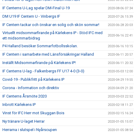
IF Centerns U-Lag spelar DM-Final U-19
2020-08-06 07:34
DM U19 IF Centern U - Vinbergs IF
2020-07-26 15:39
IF Centern tackar och önskar en solig och skön sommar!
2020-06-28 20:03
Virtuellt midsommarfirande på Kärlekens IP - Stöd IFC med
2020-06-16 22:41
ett midsommarbidrag
P4 Halland besöker Sommarfotbollsskolan.
2020-06-16 10:15
IF Centern i samarbete med Länsförsäkringar Halland
2020-06-11 20:57
Inställt Midsommarfirande på Kärlekens IP!
2020-06-11 20:32
IF Centerns U-lag - Falkenbergs FF U17 4-0 (3-0)
2020-05-03 12:00
Covid-19 - Publikfritt på Kärlekens IP
2020-04-29 19:55
Corona - Information och direktiv
2020-04-09 21:20
IF Centerns Årsmöte 2020
2020-03-03 22:52
Inbrott Kärlekens IP
2020-02-18 11:27
Vinst för IFC Herr mot Skuggan Bois
2020-02-15 16:24
Ny tränare U-laget Herrar
2020-01-05 15:07
Herrarna i slutspel i Nyårscupen
2020-01-05 08:54