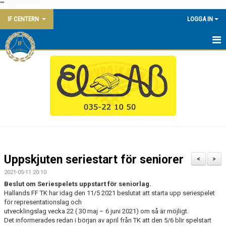
"
"
IF CENTERN
LOGGA IN
HEM
NYHETER
KALENDER
KONTAKT
KANSLI
Uppskjuten seriestart för seniorer
<
>
KLUBBSTUGAN
2021-05-11 20:10
Beslut om Seriespelets uppstart för seniorlag.
AVGIFTER
Hallands FF TK har idag den 11/5 2021 beslutat att starta upp seriespelet
för representationslag och
utvecklingslag vecka 22 ( 30 maj – 6 juni 2021) om så är möjligt.
DOKUMENT
Det informerades redan i början av april från TK att den 5/6 blir spelstart