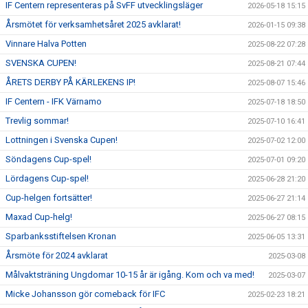
IF Centern representeras på SvFF utvecklingsläger
2026-05-18 15:15
Årsmötet för verksamhetsåret 2025 avklarat!
2026-01-15 09:38
Vinnare Halva Potten
2025-08-22 07:28
SVENSKA CUPEN!
2025-08-21 07:44
ÅRETS DERBY PÅ KÄRLEKENS IP!
2025-08-07 15:46
IF Centern - IFK Värnamo
2025-07-18 18:50
Trevlig sommar!
2025-07-10 16:41
Lottningen i Svenska Cupen!
2025-07-02 12:00
Söndagens Cup-spel!
2025-07-01 09:20
Lördagens Cup-spel!
2025-06-28 21:20
Cup-helgen fortsätter!
2025-06-27 21:14
Maxad Cup-helg!
2025-06-27 08:15
Sparbanksstiftelsen Kronan
2025-06-05 13:31
Årsmöte för 2024 avklarat
2025-03-08
Målvaktsträning Ungdomar 10-15 år är igång. Kom och va med!
2025-03-07
Micke Johansson gör comeback för IFC
2025-02-23 18:21