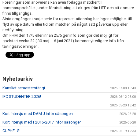
Föreningar som är överens kan även förlägga matcher till
sommaruppehållet, under förutsättning att ok ges från HFF och att domare
finns tillgängliga.
Sista omgången i varje serie för representationslag har ingen möjlighet till
flytt av speldatum eller tid om matchen på något sätt påverkar upp eller
nedflyttning.
Om FHM den 17/5 eller innan 25/5 ger info som gör det möjligt för
spelstart vecka 22 ( 30 maj – 6 juni 2021) kommer ytterligare info från
tävlingsavdelningen.
Nyhetsarkiv
Kansliet semesterstängt.
2026-07-08 15:43
IFC STUDENTER 2026!
2026-06-12 06:00
2026-05-20 18:42
Kort intervju med DAM J inför säsongen
2026-05-20
Kort intervju med F2016/2017 inför säsongen
2026-05-20
CUPHELG!
2026-05-19 12:33