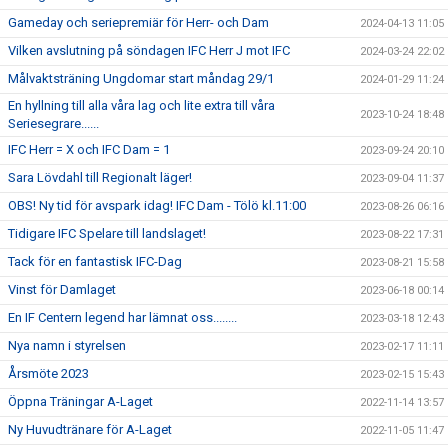
Gameday och seriepremiär för Herr- och Dam
2024-04-13 11:05
Vilken avslutning på söndagen IFC Herr J mot IFC
2024-03-24 22:02
Målvaktsträning Ungdomar start måndag 29/1
2024-01-29 11:24
En hyllning till alla våra lag och lite extra till våra
2023-10-24 18:48
Seriesegrare......
IFC Herr = X och IFC Dam = 1
2023-09-24 20:10
Sara Lövdahl till Regionalt läger!
2023-09-04 11:37
OBS! Ny tid för avspark idag! IFC Dam - Tölö kl.11:00
2023-08-26 06:16
Tidigare IFC Spelare till landslaget!
2023-08-22 17:31
Tack för en fantastisk IFC-Dag
2023-08-21 15:58
Vinst för Damlaget
2023-06-18 00:14
En IF Centern legend har lämnat oss........
2023-03-18 12:43
Nya namn i styrelsen
2023-02-17 11:11
Årsmöte 2023
2023-02-15 15:43
Öppna Träningar A-Laget
2022-11-14 13:57
Ny Huvudtränare för A-Laget
2022-11-05 11:47