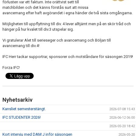
förlusten var ett faktum. Inte orättvist sett till
MATCHER
matchbilden och det känns förstås surt att missa
avancemang efter haft avgörandet i egna händer de två sista omgångarna.
HITTA HIT
Möjligheten till uppflyttning till div. 4 lever alltjämt men på en skör tråd och
hänger på hur kvalet till div.3 utspelar sig.
BILDGALLERI
Vi gratulerar Alet till serieseger och avancemang och Böljan till
STADIUM
avancemang till div.4!
IFC Herr tackar supportrar, sponsorer och motståndare för säsongen 2019!
OM KLUBBEN
Forza IFC!
Nyhetsarkiv
Kansliet semesterstängt.
2026-07-08 15:43
IFC STUDENTER 2026!
2026-06-12 06:00
2026-05-20 18:42
Kort intervju med DAM J inför säsongen
2026-05-20