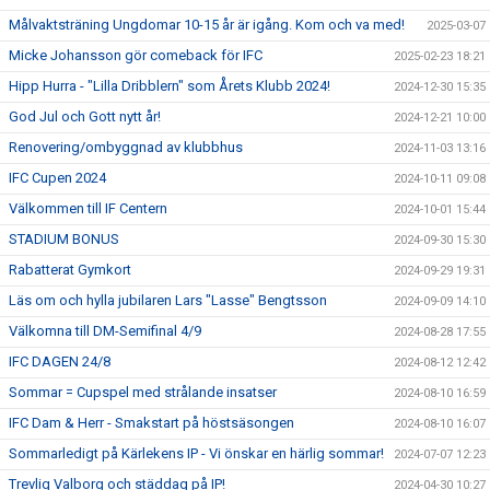
Målvaktsträning Ungdomar 10-15 år är igång. Kom och va med!
2025-03-07
Micke Johansson gör comeback för IFC
2025-02-23 18:21
Hipp Hurra - "Lilla Dribblern" som Årets Klubb 2024!
2024-12-30 15:35
God Jul och Gott nytt år!
2024-12-21 10:00
Renovering/ombyggnad av klubbhus
2024-11-03 13:16
IFC Cupen 2024
2024-10-11 09:08
Välkommen till IF Centern
2024-10-01 15:44
STADIUM BONUS
2024-09-30 15:30
Rabatterat Gymkort
2024-09-29 19:31
Läs om och hylla jubilaren Lars "Lasse" Bengtsson
2024-09-09 14:10
Välkomna till DM-Semifinal 4/9
2024-08-28 17:55
IFC DAGEN 24/8
2024-08-12 12:42
Sommar = Cupspel med strålande insatser
2024-08-10 16:59
IFC Dam & Herr - Smakstart på höstsäsongen
2024-08-10 16:07
Sommarledigt på Kärlekens IP - Vi önskar en härlig sommar!
2024-07-07 12:23
Trevlig Valborg och städdag på IP!
2024-04-30 10:27