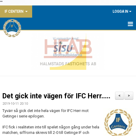
"
"
IF CENTERN
LOGGA IN
HEM
NYHETER
KALENDER
KONTAKT
KANSLI
Det gick inte vägen för IFC Herr.....
<
>
KLUBBSTUGAN
2019-10-11 20:10
Tyvärr så gick det inte hela vägen för IFC Herr mot
AVGIFTER
Getinge i serie epilogen.
IFC fick i realiteten inte till spelet någon gång under hela
DOKUMENT
matchen, siffrorna skrevs till 2-0 till Getinge IF och