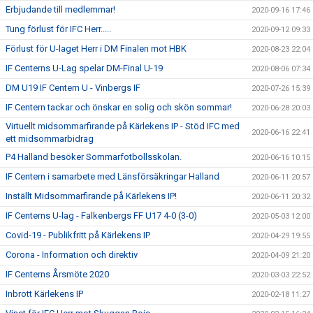
Erbjudande till medlemmar!
2020-09-16 17:46
Tung förlust för IFC Herr.....
2020-09-12 09:33
Förlust för U-laget Herr i DM Finalen mot HBK
2020-08-23 22:04
IF Centerns U-Lag spelar DM-Final U-19
2020-08-06 07:34
DM U19 IF Centern U - Vinbergs IF
2020-07-26 15:39
IF Centern tackar och önskar en solig och skön sommar!
2020-06-28 20:03
Virtuellt midsommarfirande på Kärlekens IP - Stöd IFC med
2020-06-16 22:41
ett midsommarbidrag
P4 Halland besöker Sommarfotbollsskolan.
2020-06-16 10:15
IF Centern i samarbete med Länsförsäkringar Halland
2020-06-11 20:57
Inställt Midsommarfirande på Kärlekens IP!
2020-06-11 20:32
IF Centerns U-lag - Falkenbergs FF U17 4-0 (3-0)
2020-05-03 12:00
Covid-19 - Publikfritt på Kärlekens IP
2020-04-29 19:55
Corona - Information och direktiv
2020-04-09 21:20
IF Centerns Årsmöte 2020
2020-03-03 22:52
Inbrott Kärlekens IP
2020-02-18 11:27