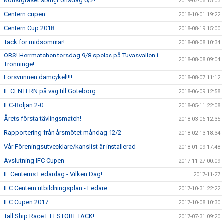
Konstgräset stängt onsdag 6/2!
2019-02-06 15:03
Centern cupen
2018-10-01 19:22
Centern Cup 2018
2018-08-19 15:00
Tack för midsommar!
2018-08-08 10:34
OBS! Herrmatchen torsdag 9/8 spelas på Tuvasvallen i
2018-08-08 09:04
Trönninge!
Försvunnen damcykel!!!!
2018-08-07 11:12
IF CENTERN på väg till Göteborg
2018-06-09 12:58
IFC-Böljan 2-0
2018-05-11 22:08
Årets första tävlingsmatch!
2018-03-06 12:35
Rapportering från årsmötet måndag 12/2
2018-02-13 18:34
Vår Föreningsutvecklare/kanslist är installerad
2018-01-09 17:48
Avslutning IFC Cupen
2017-11-27 00:09
IF Centerns Ledardag - Vilken Dag!
2017-11-27
IFC Centern utbildningsplan - Ledare
2017-10-31 22:22
IFC Cupen 2017
2017-10-08 10:30
Tall Ship Race ETT STORT TACK!
2017-07-31 09:20