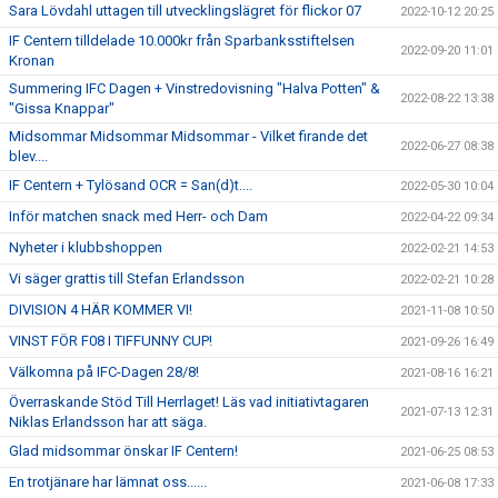
Sara Lövdahl uttagen till utvecklingslägret för flickor 07
2022-10-12 20:25
IF Centern tilldelade 10.000kr från Sparbanksstiftelsen
2022-09-20 11:01
Kronan
Summering IFC Dagen + Vinstredovisning "Halva Potten" &
2022-08-22 13:38
"Gissa Knappar"
Midsommar Midsommar Midsommar - Vilket firande det
2022-06-27 08:38
blev....
IF Centern + Tylösand OCR = San(d)t....
2022-05-30 10:04
Inför matchen snack med Herr- och Dam
2022-04-22 09:34
Nyheter i klubbshoppen
2022-02-21 14:53
Vi säger grattis till Stefan Erlandsson
2022-02-21 10:28
DIVISION 4 HÄR KOMMER VI!
2021-11-08 10:50
VINST FÖR F08 I TIFFUNNY CUP!
2021-09-26 16:49
Välkomna på IFC-Dagen 28/8!
2021-08-16 16:21
Överraskande Stöd Till Herrlaget! Läs vad initiativtagaren
2021-07-13 12:31
Niklas Erlandsson har att säga.
Glad midsommar önskar IF Centern!
2021-06-25 08:53
En trotjänare har lämnat oss......
2021-06-08 17:33