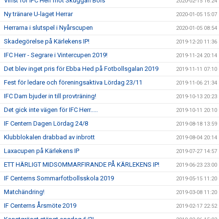
Vinst för IFC Herr mot Skuggan Bois
2020-02-15 16:24
Ny tränare U-laget Herrar
2020-01-05 15:07
Herrarna i slutspel i Nyårscupen
2020-01-05 08:54
Skadegörelse på Kärlekens IP!
2019-12-20 11:36
IFC Herr - Segrare i Vintercupen 2019!
2019-11-24 20:14
Det blev inget pris för Ebba Hed på Fotbollsgalan 2019
2019-11-11 07:10
Fest för ledare och föreningsaktiva Lördag 23/11
2019-11-06 21:34
IFC Dam bjuder in till provträning!
2019-10-13 20:23
Det gick inte vägen för IFC Herr.....
2019-10-11 20:10
IF Centern Dagen Lördag 24/8
2019-08-18 13:59
Klubblokalen drabbad av inbrott
2019-08-04 20:14
Laxacupen på Kärlekens IP
2019-07-27 14:57
ETT HÄRLIGT MIDSOMMARFIRANDE PÅ KÄRLEKENS IP!
2019-06-23 23:00
IF Centerns Sommarfotbollsskola 2019
2019-05-15 11:20
Matchändring!
2019-03-08 11:20
IF Centerns Årsmöte 2019
2019-02-17 22:52