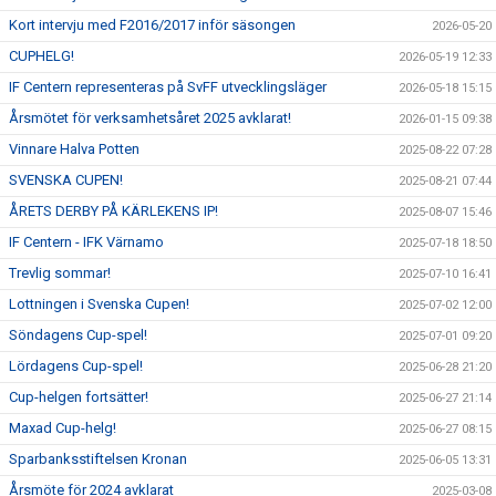
Kort intervju med F2016/2017 inför säsongen
2026-05-20
CUPHELG!
2026-05-19 12:33
IF Centern representeras på SvFF utvecklingsläger
2026-05-18 15:15
Årsmötet för verksamhetsåret 2025 avklarat!
2026-01-15 09:38
Vinnare Halva Potten
2025-08-22 07:28
SVENSKA CUPEN!
2025-08-21 07:44
ÅRETS DERBY PÅ KÄRLEKENS IP!
2025-08-07 15:46
IF Centern - IFK Värnamo
2025-07-18 18:50
Trevlig sommar!
2025-07-10 16:41
Lottningen i Svenska Cupen!
2025-07-02 12:00
Söndagens Cup-spel!
2025-07-01 09:20
Lördagens Cup-spel!
2025-06-28 21:20
Cup-helgen fortsätter!
2025-06-27 21:14
Maxad Cup-helg!
2025-06-27 08:15
Sparbanksstiftelsen Kronan
2025-06-05 13:31
Årsmöte för 2024 avklarat
2025-03-08