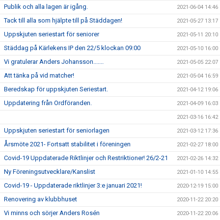
Publik och alla lagen är igång.
2021-06-04 14:46
Tack till alla som hjälpte till på Städdagen!
2021-05-27 13:17
Uppskjuten seriestart för seniorer
2021-05-11 20:10
Städdag på Kärlekens IP den 22/5 klockan 09:00
2021-05-10 16:00
Vi gratulerar Anders Johansson.......
2021-05-05 22:07
Att tänka på vid matcher!
2021-05-04 16:59
Beredskap för uppskjuten Seriestart.
2021-04-12 19:06
Uppdatering från Ordföranden.
2021-04-09 16:03
2021-03-16 16:42
Uppskjuten seriestart för seniorlagen
2021-03-12 17:36
Årsmöte 2021- Fortsatt stabilitet i föreningen
2021-02-27 18:00
Covid-19 Uppdaterade Riktlinjer och Restriktioner! 26/2-21
2021-02-26 14:32
Ny Föreningsutvecklare/Kanslist
2021-01-10 14:55
Covid-19 - Uppdaterade riktlinjer 3:e januari 2021!
2020-12-19 15:00
Renovering av klubbhuset
2020-11-22 20:20
Vi minns och sörjer Anders Rosén
2020-11-22 20:06