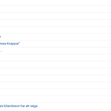
n
Gissa Knappar"
..
las Erlandsson har att säga.