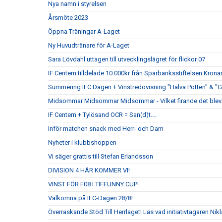
Nya namn i styrelsen
Årsmöte 2023
Öppna Träningar A-Laget
Ny Huvudtränare för A-Laget
Sara Lövdahl uttagen till utvecklingslägret för flickor 07
IF Centern tilldelade 10.000kr från Sparbanksstiftelsen Krona
Summering IFC Dagen + Vinstredovisning "Halva Potten" & "
Midsommar Midsommar Midsommar - Vilket firande det blev..
IF Centern + Tylösand OCR = San(d)t....
Inför matchen snack med Herr- och Dam
Nyheter i klubbshoppen
Vi säger grattis till Stefan Erlandsson
DIVISION 4 HÄR KOMMER VI!
VINST FÖR F08 I TIFFUNNY CUP!
Välkomna på IFC-Dagen 28/8!
Överraskande Stöd Till Herrlaget! Läs vad initiativtagaren Nik