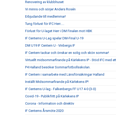
Renovering av klubbhuset
Vi minns och sörjer Anders Rosén
Erbjudande till medlemmar!
Tung förlust för IFC Herr.....
Förlust för U-laget Herr i DM Finalen mot HBK
IF Centerns U-Lag spelar DM-Final U-19
DM U19 IF Centern U - Vinbergs IF
IF Centern tackar och önskar en solig och skön sommar!
Virtuellt midsommarfirande på Kärlekens IP - Stöd IFC med 
P4 Halland besöker Sommarfotbollsskolan.
IF Centern i samarbete med Länsförsäkringar Halland
Inställt Midsommarfirande på Kärlekens IP!
IF Centerns U-lag - Falkenbergs FF U17 4-0 (3-0)
Covid-19 - Publikfritt på Kärlekens IP
Corona - Information och direktiv
IF Centerns Årsmöte 2020