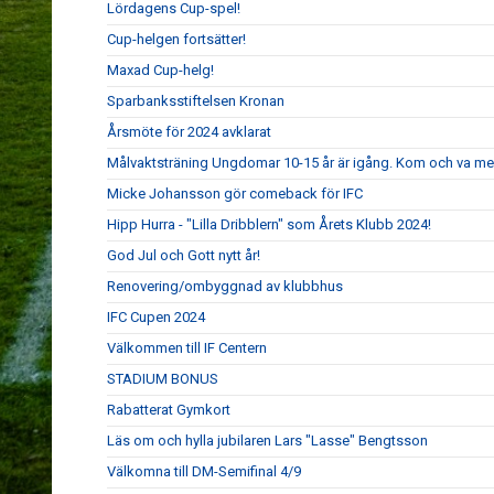
Lördagens Cup-spel!
Cup-helgen fortsätter!
Maxad Cup-helg!
Sparbanksstiftelsen Kronan
Årsmöte för 2024 avklarat
Målvaktsträning Ungdomar 10-15 år är igång. Kom och va me
Micke Johansson gör comeback för IFC
Hipp Hurra - "Lilla Dribblern" som Årets Klubb 2024!
God Jul och Gott nytt år!
Renovering/ombyggnad av klubbhus
IFC Cupen 2024
Välkommen till IF Centern
STADIUM BONUS
Rabatterat Gymkort
Läs om och hylla jubilaren Lars "Lasse" Bengtsson
Välkomna till DM-Semifinal 4/9