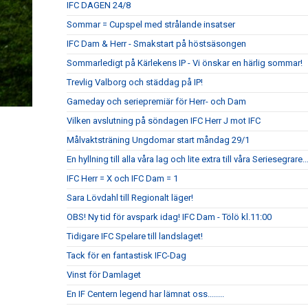
IFC DAGEN 24/8
Sommar = Cupspel med strålande insatser
IFC Dam & Herr - Smakstart på höstsäsongen
Sommarledigt på Kärlekens IP - Vi önskar en härlig sommar!
Trevlig Valborg och städdag på IP!
Gameday och seriepremiär för Herr- och Dam
Vilken avslutning på söndagen IFC Herr J mot IFC
Målvaktsträning Ungdomar start måndag 29/1
En hyllning till alla våra lag och lite extra till våra Seriesegrare...
IFC Herr = X och IFC Dam = 1
Sara Lövdahl till Regionalt läger!
OBS! Ny tid för avspark idag! IFC Dam - Tölö kl.11:00
Tidigare IFC Spelare till landslaget!
Tack för en fantastisk IFC-Dag
Vinst för Damlaget
En IF Centern legend har lämnat oss........