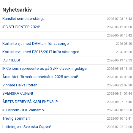
Nyhetsarkiv
Kansliet semesterstängt.
2026-07-08 15:43
IFC STUDENTER 2026!
2026-06-12 06:00
2026-05-20 18:42
Kort intervju med DAM J inför säsongen
2026-05-20
Kort intervju med F2016/2017 inför säsongen
2026-05-20
CUPHELG!
2026-05-19 12:33
IF Centern representeras på SvFF utvecklingsläger
2026-05-18 15:15
Årsmötet för verksamhetsåret 2025 avklarat!
2026-01-15 09:38
Vinnare Halva Potten
2025-08-22 07:28
SVENSKA CUPEN!
2025-08-21 07:44
ÅRETS DERBY PÅ KÄRLEKENS IP!
2025-08-07 15:46
IF Centern - IFK Värnamo
2025-07-18 18:50
Trevlig sommar!
2025-07-10 16:41
Lottningen i Svenska Cupen!
2025-07-02 12:00