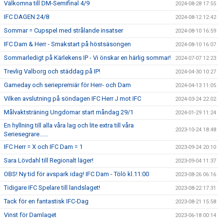
Välkomna till DM-Semifinal 4/9
2024-08-28 17:55
IFC DAGEN 24/8
2024-08-12 12:42
Sommar = Cupspel med strålande insatser
2024-08-10 16:59
IFC Dam & Herr - Smakstart på höstsäsongen
2024-08-10 16:07
Sommarledigt på Kärlekens IP - Vi önskar en härlig sommar!
2024-07-07 12:23
Trevlig Valborg och städdag på IP!
2024-04-30 10:27
Gameday och seriepremiär för Herr- och Dam
2024-04-13 11:05
Vilken avslutning på söndagen IFC Herr J mot IFC
2024-03-24 22:02
Målvaktsträning Ungdomar start måndag 29/1
2024-01-29 11:24
En hyllning till alla våra lag och lite extra till våra
2023-10-24 18:48
Seriesegrare......
IFC Herr = X och IFC Dam = 1
2023-09-24 20:10
Sara Lövdahl till Regionalt läger!
2023-09-04 11:37
OBS! Ny tid för avspark idag! IFC Dam - Tölö kl.11:00
2023-08-26 06:16
Tidigare IFC Spelare till landslaget!
2023-08-22 17:31
Tack för en fantastisk IFC-Dag
2023-08-21 15:58
Vinst för Damlaget
2023-06-18 00:14