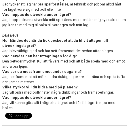
Jag tycker att jag har bra spelförståelse, är teknisk och jobbar alltid hårt
för laget vore sig med boll eller inte
Vad hoppas du utveckla under lägret?
Jag hoppas kunna utveckla mitt spel ännu mer och lära mig nya saker som
jag kan ta med mig tillbaka till vardagen och mitt lag.
Leia Beus
Hur kändes det när du fick beskedet att du blivit uttagen till
utvecklingslägret?
Jag blev väldigt glad och har sett framemot det sedan uttagningen.
Vad betyder den här uttagningen för dig?
Den betyder mycket. Kul att få vara med och att både spela med och emot
andra bra tjejer.
Vad ser du mest fram emot under dagarna?
Jag ser framemot att möta andra duktiga spelare, att träna och spela tuffa
och jämna matcher.
Vilka styrkor vill du bidra med på planen?
Jag vill bidra med bollvinster, några dribblingar och framspelningar.
Vad hoppas du utveckla under lägret?
Jag vill kunna göra allt i högre hastighet och få ett högre tempo med
bollen.