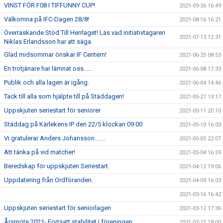
VINST FÖR F08 I TIFFUNNY CUP!
2021-09-26 16:49
Välkomna på IFC-Dagen 28/8!
2021-08-16 16:21
Överraskande Stöd Till Herrlaget! Läs vad initiativtagaren
2021-07-13 12:31
Niklas Erlandsson har att säga.
Glad midsommar önskar IF Centern!
2021-06-25 08:53
En trotjänare har lämnat oss......
2021-06-08 17:33
Publik och alla lagen är igång.
2021-06-04 14:46
Tack till alla som hjälpte till på Städdagen!
2021-05-27 13:17
Uppskjuten seriestart för seniorer
2021-05-11 20:10
Städdag på Kärlekens IP den 22/5 klockan 09:00
2021-05-10 16:00
Vi gratulerar Anders Johansson.......
2021-05-05 22:07
Att tänka på vid matcher!
2021-05-04 16:59
Beredskap för uppskjuten Seriestart.
2021-04-12 19:06
Uppdatering från Ordföranden.
2021-04-09 16:03
2021-03-16 16:42
Uppskjuten seriestart för seniorlagen
2021-03-12 17:36
Årsmöte 2021- Fortsatt stabilitet i föreningen
2021-02-27 18:00