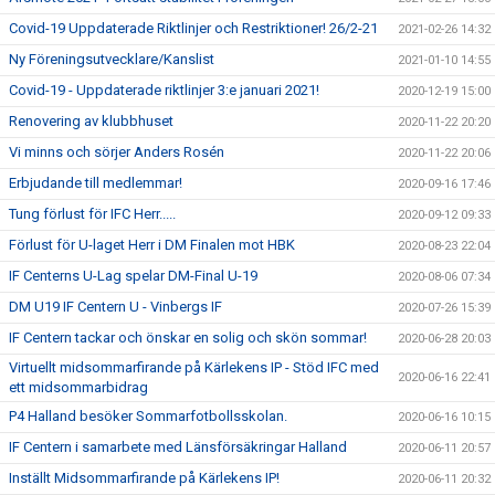
Covid-19 Uppdaterade Riktlinjer och Restriktioner! 26/2-21
2021-02-26 14:32
Ny Föreningsutvecklare/Kanslist
2021-01-10 14:55
Covid-19 - Uppdaterade riktlinjer 3:e januari 2021!
2020-12-19 15:00
Renovering av klubbhuset
2020-11-22 20:20
Vi minns och sörjer Anders Rosén
2020-11-22 20:06
Erbjudande till medlemmar!
2020-09-16 17:46
Tung förlust för IFC Herr.....
2020-09-12 09:33
Förlust för U-laget Herr i DM Finalen mot HBK
2020-08-23 22:04
IF Centerns U-Lag spelar DM-Final U-19
2020-08-06 07:34
DM U19 IF Centern U - Vinbergs IF
2020-07-26 15:39
IF Centern tackar och önskar en solig och skön sommar!
2020-06-28 20:03
Virtuellt midsommarfirande på Kärlekens IP - Stöd IFC med
2020-06-16 22:41
ett midsommarbidrag
P4 Halland besöker Sommarfotbollsskolan.
2020-06-16 10:15
IF Centern i samarbete med Länsförsäkringar Halland
2020-06-11 20:57
Inställt Midsommarfirande på Kärlekens IP!
2020-06-11 20:32