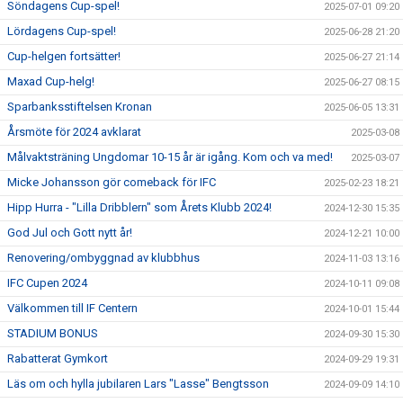
Söndagens Cup-spel!
2025-07-01 09:20
Lördagens Cup-spel!
2025-06-28 21:20
Cup-helgen fortsätter!
2025-06-27 21:14
Maxad Cup-helg!
2025-06-27 08:15
Sparbanksstiftelsen Kronan
2025-06-05 13:31
Årsmöte för 2024 avklarat
2025-03-08
Målvaktsträning Ungdomar 10-15 år är igång. Kom och va med!
2025-03-07
Micke Johansson gör comeback för IFC
2025-02-23 18:21
Hipp Hurra - "Lilla Dribblern" som Årets Klubb 2024!
2024-12-30 15:35
God Jul och Gott nytt år!
2024-12-21 10:00
Renovering/ombyggnad av klubbhus
2024-11-03 13:16
IFC Cupen 2024
2024-10-11 09:08
Välkommen till IF Centern
2024-10-01 15:44
STADIUM BONUS
2024-09-30 15:30
Rabatterat Gymkort
2024-09-29 19:31
Läs om och hylla jubilaren Lars "Lasse" Bengtsson
2024-09-09 14:10