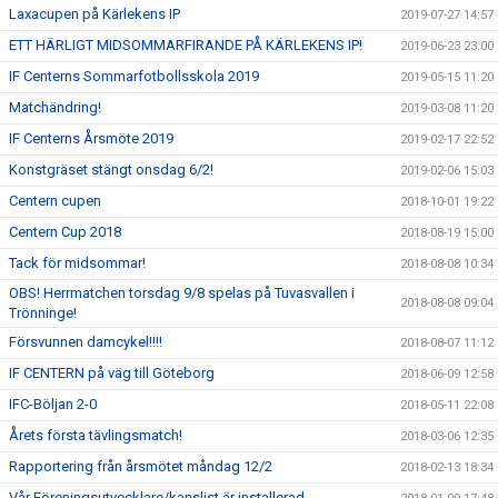
Laxacupen på Kärlekens IP
2019-07-27 14:57
ETT HÄRLIGT MIDSOMMARFIRANDE PÅ KÄRLEKENS IP!
2019-06-23 23:00
IF Centerns Sommarfotbollsskola 2019
2019-05-15 11:20
Matchändring!
2019-03-08 11:20
IF Centerns Årsmöte 2019
2019-02-17 22:52
Konstgräset stängt onsdag 6/2!
2019-02-06 15:03
Centern cupen
2018-10-01 19:22
Centern Cup 2018
2018-08-19 15:00
Tack för midsommar!
2018-08-08 10:34
OBS! Herrmatchen torsdag 9/8 spelas på Tuvasvallen i
2018-08-08 09:04
Trönninge!
Försvunnen damcykel!!!!
2018-08-07 11:12
IF CENTERN på väg till Göteborg
2018-06-09 12:58
IFC-Böljan 2-0
2018-05-11 22:08
Årets första tävlingsmatch!
2018-03-06 12:35
Rapportering från årsmötet måndag 12/2
2018-02-13 18:34
Vår Föreningsutvecklare/kanslist är installerad