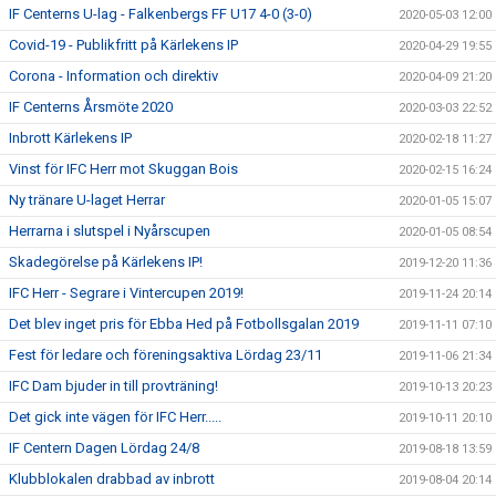
IF Centerns U-lag - Falkenbergs FF U17 4-0 (3-0)
2020-05-03 12:00
Covid-19 - Publikfritt på Kärlekens IP
2020-04-29 19:55
Corona - Information och direktiv
2020-04-09 21:20
IF Centerns Årsmöte 2020
2020-03-03 22:52
Inbrott Kärlekens IP
2020-02-18 11:27
Vinst för IFC Herr mot Skuggan Bois
2020-02-15 16:24
Ny tränare U-laget Herrar
2020-01-05 15:07
Herrarna i slutspel i Nyårscupen
2020-01-05 08:54
Skadegörelse på Kärlekens IP!
2019-12-20 11:36
IFC Herr - Segrare i Vintercupen 2019!
2019-11-24 20:14
Det blev inget pris för Ebba Hed på Fotbollsgalan 2019
2019-11-11 07:10
Fest för ledare och föreningsaktiva Lördag 23/11
2019-11-06 21:34
IFC Dam bjuder in till provträning!
2019-10-13 20:23
Det gick inte vägen för IFC Herr.....
2019-10-11 20:10
IF Centern Dagen Lördag 24/8
2019-08-18 13:59
Klubblokalen drabbad av inbrott
2019-08-04 20:14