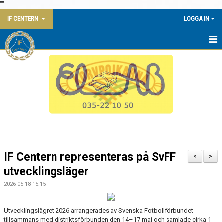
"
"
IF CENTERN
LOGGA IN
HEM
NYHETER
KALENDER
KONTAKT
KANSLI
IF Centern representeras på SvFF
<
>
KLUBBSTUGAN
utvecklingsläger
2026-05-18 15:15
AVGIFTER
DOKUMENT
Utvecklingslägret 2026 arrangerades av Svenska Fotbollförbundet
tillsammans med distriktsförbunden den 14–17 maj och samlade cirka 1