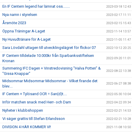
En IF Centern legend har lämnat oss........
2023-03-18 12:43
Nya namn i styrelsen
2023-02-17 11:11
Årsmöte 2023
2023-02-15 15:43
Öppna Träningar A-Laget
2022-11-14 13:57
Ny Huvudtränare för A-Laget
2022-11-05 11:47
Sara Lövdahl uttagen till utvecklingslägret för flickor 07
2022-10-12 20:25
IF Centern tilldelade 10.000kr från Sparbanksstiftelsen
2022-09-20 11:01
Kronan
Summering IFC Dagen + Vinstredovisning "Halva Potten" &
2022-08-22 13:38
"Gissa Knappar"
Midsommar Midsommar Midsommar - Vilket firande det
2022-06-27 08:38
blev....
IF Centern + Tylösand OCR = San(d)t....
2022-05-30 10:04
Inför matchen snack med Herr- och Dam
2022-04-22 09:34
Nyheter i klubbshoppen
2022-02-21 14:53
Vi säger grattis till Stefan Erlandsson
2022-02-21 10:28
DIVISION 4 HÄR KOMMER VI!
2021-11-08 10:50