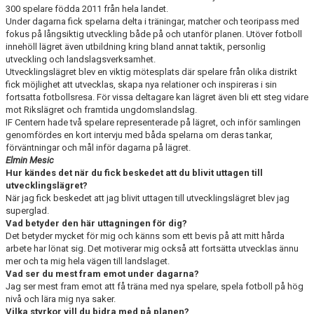
300 spelare födda 2011 från hela landet.
MATCHER
Under dagarna fick spelarna delta i träningar, matcher och teoripass med
fokus på långsiktig utveckling både på och utanför planen. Utöver fotboll
HITTA HIT
innehöll lägret även utbildning kring bland annat taktik, personlig
utveckling och landslagsverksamhet.
BILDGALLERI
Utvecklingslägret blev en viktig mötesplats där spelare från olika distrikt
fick möjlighet att utvecklas, skapa nya relationer och inspireras i sin
fortsatta fotbollsresa. För vissa deltagare kan lägret även bli ett steg vidare
STADIUM
mot Rikslägret och framtida ungdomslandslag.
IF Centern hade två spelare representerade på lägret, och inför samlingen
OM KLUBBEN
genomfördes en kort intervju med båda spelarna om deras tankar,
förväntningar och mål inför dagarna på lägret.
Elmin Mesic
Hur kändes det när du fick beskedet att du blivit uttagen till
utvecklingslägret?
När jag fick beskedet att jag blivit uttagen till utvecklingslägret blev jag
superglad.
Vad betyder den här uttagningen för dig?
Det betyder mycket för mig och känns som ett bevis på att mitt hårda
arbete har lönat sig. Det motiverar mig också att fortsätta utvecklas ännu
mer och ta mig hela vägen till landslaget.
Vad ser du mest fram emot under dagarna?
Jag ser mest fram emot att få träna med nya spelare, spela fotboll på hög
nivå och lära mig nya saker.
Vilka styrkor vill du bidra med på planen?