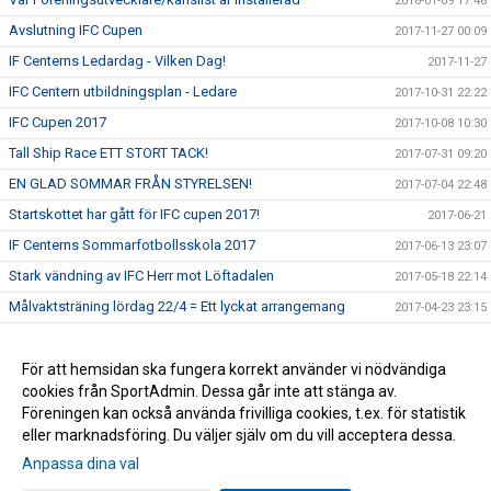
2018-01-09 17:48
Avslutning IFC Cupen
2017-11-27 00:09
IF Centerns Ledardag - Vilken Dag!
2017-11-27
IFC Centern utbildningsplan - Ledare
2017-10-31 22:22
IFC Cupen 2017
2017-10-08 10:30
Tall Ship Race ETT STORT TACK!
2017-07-31 09:20
EN GLAD SOMMAR FRÅN STYRELSEN!
2017-07-04 22:48
Startskottet har gått för IFC cupen 2017!
2017-06-21
IF Centerns Sommarfotbollsskola 2017
2017-06-13 23:07
Stark vändning av IFC Herr mot Löftadalen
2017-05-18 22:14
Målvaktsträning lördag 22/4 = Ett lyckat arrangemang
2017-04-23 23:15
Närvarorapportering
2017-01-11 11:28
IF Centerns damlag kan presentera ett antal nyförvärv
För att hemsidan ska fungera korrekt använder vi nödvändiga
2016-12-16 21:29
cookies från SportAdmin. Dessa går inte att stänga av.
Nyförvärv Herr inför 2017
2016-12-16 21:28
Föreningen kan också använda frivilliga cookies, t.ex. för statistik
eller marknadsföring. Du väljer själv om du vill acceptera dessa.
Anpassa dina val