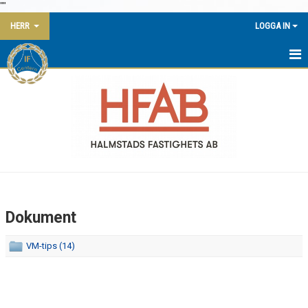
"
"
HERR
LOGGA IN
HEM
NYHETER
KALENDER
MATCHER
TRUPPEN
Dokument
BILDGALLERI
VM-tips (14)
DOKUMENT
KONTAKT