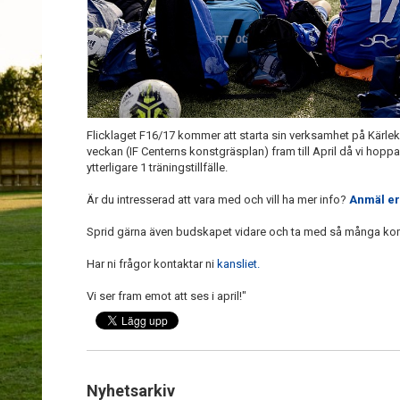
Flicklaget F16/17 kommer att starta sin verksamhet på Kärleken
veckan (IF Centerns konstgräsplan) fram till April då vi hopp
ytterligare 1 träningstillfälle.
Är du intresserad att vara med och vill ha mer info?
Anmäl er
Sprid gärna även budskapet vidare och ta med så många ko
Har ni frågor kontaktar ni
kansliet.
Vi ser fram emot att ses i april!"
Nyhetsarkiv