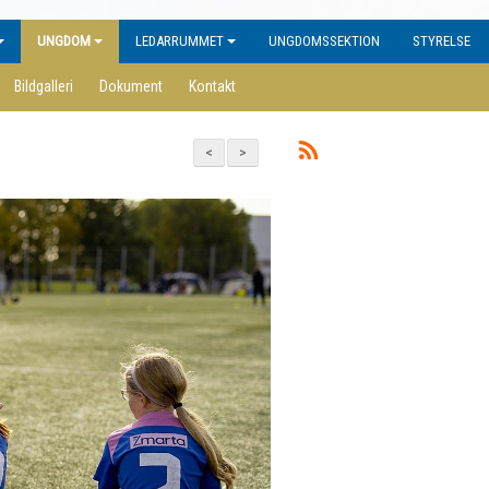
UNGDOM
LEDARRUMMET
UNGDOMSSEKTION
STYRELSE
Bildgalleri
Dokument
Kontakt
<
>