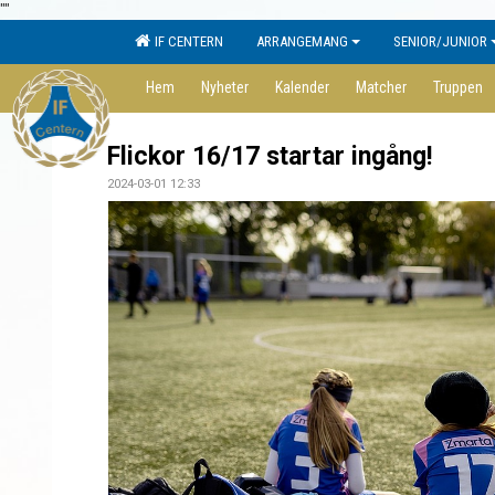
"
"
IF CENTERN
ARRANGEMANG
SENIOR/JUNIOR
Hem
Nyheter
Kalender
Matcher
Truppen
Flickor 16/17 startar ingång!
2024-03-01 12:33