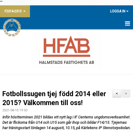
"
"
F2014-2015
LOGGA IN
HEM
NYHETER
KALENDER
TRUPPEN
BILDGALLERI
Fotbollssugen tjej född 2014 eller
<
>
DOKUMENT
2015? Välkommen till oss!
2021-08-10 19:50
KONTAKT
Inför höstterminen 2021 bildas ett nytt lag i IF Centerns ungdomsverksamhet.
Det är flickorna från U14 och U15 som går ihop och bildar F14/15. Tjejernas
har träningsstart lördagen 14 augusti, 10.15, på Kärlekens IP Stenstorpskolan.