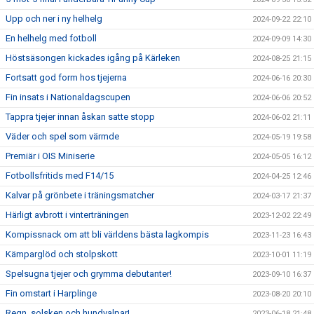
Upp och ner i ny helhelg
2024-09-22 22:10
En helhelg med fotboll
2024-09-09 14:30
Höstsäsongen kickades igång på Kärleken
2024-08-25 21:15
Fortsatt god form hos tjejerna
2024-06-16 20:30
Fin insats i Nationaldagscupen
2024-06-06 20:52
Tappra tjejer innan åskan satte stopp
2024-06-02 21:11
Väder och spel som värmde
2024-05-19 19:58
Premiär i OIS Miniserie
2024-05-05 16:12
Fotbollsfritids med F14/15
2024-04-25 12:46
Kalvar på grönbete i träningsmatcher
2024-03-17 21:37
Härligt avbrott i vinterträningen
2023-12-02 22:49
Kompissnack om att bli världens bästa lagkompis
2023-11-23 16:43
Kämparglöd och stolpskott
2023-10-01 11:19
Spelsugna tjejer och grymma debutanter!
2023-09-10 16:37
Fin omstart i Harplinge
2023-08-20 20:10
Regn, solsken och hundvalpar!
2023-06-18 21:48