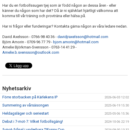
Har du en fotbollssugen tjej som är född någon av dessa åren - eller
känner du någon som har det? Då är ni självklart hjärtligt välkomna att
komma till vår träning och provträna eller hälsa på.
Har ni frågor eller funderingar? Kontakta gärna någon av våra ledare nedan.
David Axelsson - 0766-98 40 36 -
davidjraxelsson@hotmail.com
Björn Amorin - 0709-96 77 79 -
bjorn.amorin@hotmail.com
Amelie Björkman-Svensson - 0763-14 41 29 -
Amelie.b.svensson@outlook.com
Nyhetsarkiv
Förre storbacken på Kärlekens IP
2026-06-03 12:02
Summering av vårsäsongen
2025-06-19 15:30
Heldagsläger och seriestart
2025-05-06 15:36
Debut i 7-mot-7: Vilket fotbollsgäng!
2024-10-06 22:19
5-mot-5-final i underbara TIFunny Cup
2024-09-30 13:32