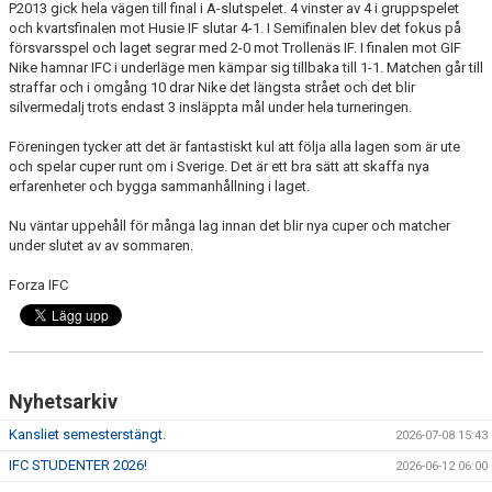
P2013 gick hela vägen till final i A-slutspelet. 4 vinster av 4 i gruppspelet
och kvartsfinalen mot Husie IF slutar 4-1. I Semifinalen blev det fokus på
försvarsspel och laget segrar med 2-0 mot Trollenäs IF. I finalen mot GIF
Nike hamnar IFC i underläge men kämpar sig tillbaka till 1-1. Matchen går till
straffar och i omgång 10 drar Nike det längsta strået och det blir
silvermedalj trots endast 3 insläppta mål under hela turneringen.
Föreningen tycker att det är fantastiskt kul att följa alla lagen som är ute
och spelar cuper runt om i Sverige. Det är ett bra sätt att skaffa nya
erfarenheter och bygga sammanhållning i laget.
Nu väntar uppehåll för många lag innan det blir nya cuper och matcher
under slutet av av sommaren.
Forza IFC
Nyhetsarkiv
Kansliet semesterstängt.
2026-07-08 15:43
IFC STUDENTER 2026!
2026-06-12 06:00