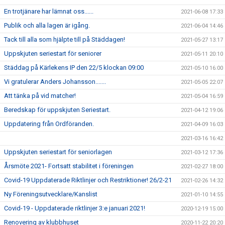
En trotjänare har lämnat oss......
2021-06-08 17:33
Publik och alla lagen är igång.
2021-06-04 14:46
Tack till alla som hjälpte till på Städdagen!
2021-05-27 13:17
Uppskjuten seriestart för seniorer
2021-05-11 20:10
Städdag på Kärlekens IP den 22/5 klockan 09:00
2021-05-10 16:00
Vi gratulerar Anders Johansson.......
2021-05-05 22:07
Att tänka på vid matcher!
2021-05-04 16:59
Beredskap för uppskjuten Seriestart.
2021-04-12 19:06
Uppdatering från Ordföranden.
2021-04-09 16:03
2021-03-16 16:42
Uppskjuten seriestart för seniorlagen
2021-03-12 17:36
Årsmöte 2021- Fortsatt stabilitet i föreningen
2021-02-27 18:00
Covid-19 Uppdaterade Riktlinjer och Restriktioner! 26/2-21
2021-02-26 14:32
Ny Föreningsutvecklare/Kanslist
2021-01-10 14:55
Covid-19 - Uppdaterade riktlinjer 3:e januari 2021!
2020-12-19 15:00
Renovering av klubbhuset
2020-11-22 20:20