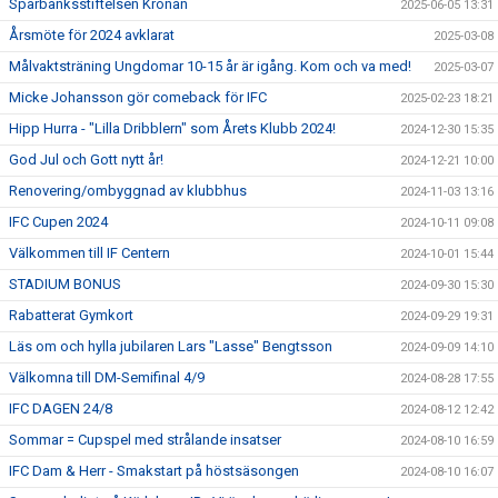
Sparbanksstiftelsen Kronan
2025-06-05 13:31
Årsmöte för 2024 avklarat
2025-03-08
Målvaktsträning Ungdomar 10-15 år är igång. Kom och va med!
2025-03-07
Micke Johansson gör comeback för IFC
2025-02-23 18:21
Hipp Hurra - "Lilla Dribblern" som Årets Klubb 2024!
2024-12-30 15:35
God Jul och Gott nytt år!
2024-12-21 10:00
Renovering/ombyggnad av klubbhus
2024-11-03 13:16
IFC Cupen 2024
2024-10-11 09:08
Välkommen till IF Centern
2024-10-01 15:44
STADIUM BONUS
2024-09-30 15:30
Rabatterat Gymkort
2024-09-29 19:31
Läs om och hylla jubilaren Lars "Lasse" Bengtsson
2024-09-09 14:10
Välkomna till DM-Semifinal 4/9
2024-08-28 17:55
IFC DAGEN 24/8
2024-08-12 12:42
Sommar = Cupspel med strålande insatser
2024-08-10 16:59
IFC Dam & Herr - Smakstart på höstsäsongen
2024-08-10 16:07