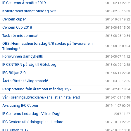
IF Centerns Årsmöte 2019
2019-02-17 22:52
Konstgräset stängt onsdag 6/2!
2019-02-06 15:03
Centern cupen
2018-10-01 19:22
Centern Cup 2018
2018-08-19 15:00
Tack för midsommar!
2018-08-08 10:34
OBS! Herrmatchen torsdag 9/8 spelas på Tuvasvallen i
2018-08-08 09:04
Trönninge!
Försvunnen damcykel!!!!
2018-08-07 11:12
IF CENTERN på väg till Göteborg
2018-06-09 12:58
IFC-Böljan 2-0
2018-05-11 22:08
Årets första tävlingsmatch!
2018-03-06 12:35
Rapportering från årsmötet måndag 12/2
2018-02-13 18:34
Vår Föreningsutvecklare/kanslist är installerad
2018-01-09 17:48
Avslutning IFC Cupen
2017-11-27 00:09
IF Centerns Ledardag - Vilken Dag!
2017-11-27
IFC Centern utbildningsplan - Ledare
2017-10-31 22:22
IFC Cupen 2017
2017-10-08 10:30