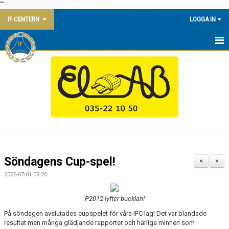
"
"
IF CENTERN
LOGGA IN
HEM
NYHETER
KALENDER
KONTAKT
KANSLI
Söndagens Cup-spel!
<
>
KLUBBSTUGAN
2025-07-01 09:20
AVGIFTER
P2012 lyfter bucklan!
På söndagen avslutades cupspelet för våra IFC lag! Det var blandade
DOKUMENT
resultat men många glädjande rapporter och härliga minnen som