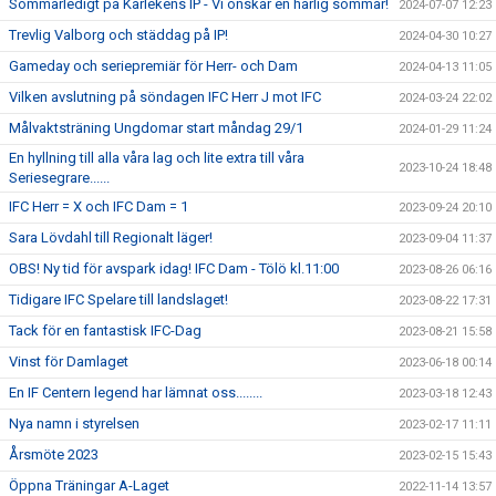
Sommarledigt på Kärlekens IP - Vi önskar en härlig sommar!
2024-07-07 12:23
Trevlig Valborg och städdag på IP!
2024-04-30 10:27
Gameday och seriepremiär för Herr- och Dam
2024-04-13 11:05
Vilken avslutning på söndagen IFC Herr J mot IFC
2024-03-24 22:02
Målvaktsträning Ungdomar start måndag 29/1
2024-01-29 11:24
En hyllning till alla våra lag och lite extra till våra
2023-10-24 18:48
Seriesegrare......
IFC Herr = X och IFC Dam = 1
2023-09-24 20:10
Sara Lövdahl till Regionalt läger!
2023-09-04 11:37
OBS! Ny tid för avspark idag! IFC Dam - Tölö kl.11:00
2023-08-26 06:16
Tidigare IFC Spelare till landslaget!
2023-08-22 17:31
Tack för en fantastisk IFC-Dag
2023-08-21 15:58
Vinst för Damlaget
2023-06-18 00:14
En IF Centern legend har lämnat oss........
2023-03-18 12:43
Nya namn i styrelsen
2023-02-17 11:11
Årsmöte 2023
2023-02-15 15:43
Öppna Träningar A-Laget
2022-11-14 13:57