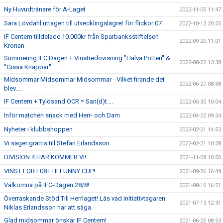
Ny Huvudtränare för A-Laget
2022-11-05 11:47
Sara Lövdahl uttagen till utvecklingslägret för flickor 07
2022-10-12 20:25
IF Centern tilldelade 10.000kr från Sparbanksstiftelsen
2022-09-20 11:01
Kronan
Summering IFC Dagen + Vinstredovisning "Halva Potten" &
2022-08-22 13:38
"Gissa Knappar"
Midsommar Midsommar Midsommar - Vilket firande det
2022-06-27 08:38
blev....
IF Centern + Tylösand OCR = San(d)t....
2022-05-30 10:04
Inför matchen snack med Herr- och Dam
2022-04-22 09:34
Nyheter i klubbshoppen
2022-02-21 14:53
Vi säger grattis till Stefan Erlandsson
2022-02-21 10:28
DIVISION 4 HÄR KOMMER VI!
2021-11-08 10:50
VINST FÖR F08 I TIFFUNNY CUP!
2021-09-26 16:49
Välkomna på IFC-Dagen 28/8!
2021-08-16 16:21
Överraskande Stöd Till Herrlaget! Läs vad initiativtagaren
2021-07-13 12:31
Niklas Erlandsson har att säga.
Glad midsommar önskar IF Centern!
2021-06-25 08:53