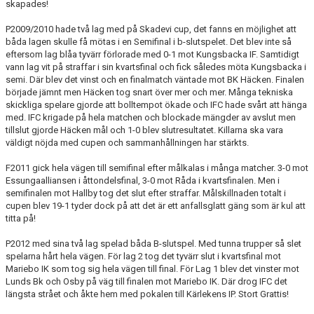
skapades!
MATCHER
P2009/2010 hade två lag med på Skadevi cup, det fanns en möjlighet att
HITTA HIT
båda lagen skulle få mötas i en Semifinal i b-slutspelet. Det blev inte så
eftersom lag blåa tyvärr förlorade med 0-1 mot Kungsbacka IF. Samtidigt
vann lag vit på straffar i sin kvartsfinal och fick således möta Kungsbacka i
BILDGALLERI
semi. Där blev det vinst och en finalmatch väntade mot BK Häcken. Finalen
började jämnt men Häcken tog snart över mer och mer. Många tekniska
STADIUM
skickliga spelare gjorde att bolltempot ökade och IFC hade svårt att hänga
med. IFC krigade på hela matchen och blockade mängder av avslut men
tillslut gjorde Häcken mål och 1-0 blev slutresultatet. Killarna ska vara
OM KLUBBEN
väldigt nöjda med cupen och sammanhållningen har stärkts.
F2011 gick hela vägen till semifinal efter målkalas i många matcher. 3-0 mot
Essungaalliansen i åttondelsfinal, 3-0 mot Råda i kvartsfinalen. Men i
semifinalen mot Hallby tog det slut efter straffar. Målskillnaden totalt i
cupen blev 19-1 tyder dock på att det är ett anfallsglatt gäng som är kul att
titta på!
P2012 med sina två lag spelad båda B-slutspel. Med tunna trupper så slet
spelarna hårt hela vägen. För lag 2 tog det tyvärr slut i kvartsfinal mot
Mariebo IK som tog sig hela vägen till final. För Lag 1 blev det vinster mot
Lunds Bk och Osby på väg till finalen mot Mariebo IK. Där drog IFC det
längsta strået och åkte hem med pokalen till Kärlekens IP. Stort Grattis!