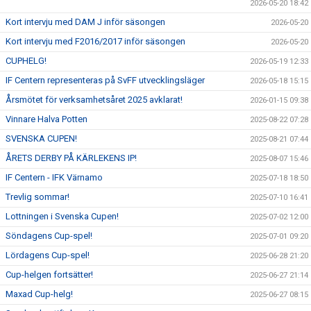
2026-05-20 18:42
Kort intervju med DAM J inför säsongen
2026-05-20
Kort intervju med F2016/2017 inför säsongen
2026-05-20
CUPHELG!
2026-05-19 12:33
IF Centern representeras på SvFF utvecklingsläger
2026-05-18 15:15
Årsmötet för verksamhetsåret 2025 avklarat!
2026-01-15 09:38
Vinnare Halva Potten
2025-08-22 07:28
SVENSKA CUPEN!
2025-08-21 07:44
ÅRETS DERBY PÅ KÄRLEKENS IP!
2025-08-07 15:46
IF Centern - IFK Värnamo
2025-07-18 18:50
Trevlig sommar!
2025-07-10 16:41
Lottningen i Svenska Cupen!
2025-07-02 12:00
Söndagens Cup-spel!
2025-07-01 09:20
Lördagens Cup-spel!
2025-06-28 21:20
Cup-helgen fortsätter!
2025-06-27 21:14
Maxad Cup-helg!
2025-06-27 08:15