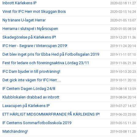
Inbrott Kärlekens IP
2020-02-18 11:27
Vinst för IFC Herr mot Skuggan Bois
2020-02-15 16:24
Ny tränare U-laget Herrar
2020-01-05 15:07
Herrarna i slutspel i Nyårscupen
2020-01-05 08:54
Skadegörelse på Kärlekens IP!
2019-12-20 11:36
IFC Herr - Segrare i Vintercupen 2019!
2019-11-24 20:14
Det blev inget pris för Ebba Hed på Fotbollsgalan 2019
2019-11-11 07:10
Fest för ledare och föreningsaktiva Lördag 23/11
2019-11-06 21:34
IFC Dam bjuder in till provträning!
2019-10-13 20:23
Det gick inte vägen för IFC Herr.....
2019-10-11 20:10
IF Centern Dagen Lördag 24/8
2019-08-18 13:59
Klubblokalen drabbad av inbrott
2019-08-04 20:14
Laxacupen på Kärlekens IP
2019-07-27 14:57
ETT HÄRLIGT MIDSOMMARFIRANDE PÅ KÄRLEKENS IP!
2019-06-23 23:00
IF Centerns Sommarfotbollsskola 2019
2019-05-15 11:20
Matchändring!
2019-03-08 11:20