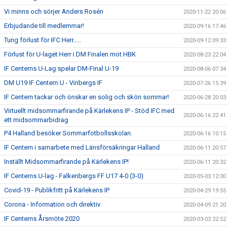
Vi minns och sörjer Anders Rosén
2020-11-22 20:06
Erbjudande till medlemmar!
2020-09-16 17:46
Tung förlust för IFC Herr.....
2020-09-12 09:33
Förlust för U-laget Herr i DM Finalen mot HBK
2020-08-23 22:04
IF Centerns U-Lag spelar DM-Final U-19
2020-08-06 07:34
DM U19 IF Centern U - Vinbergs IF
2020-07-26 15:39
IF Centern tackar och önskar en solig och skön sommar!
2020-06-28 20:03
Virtuellt midsommarfirande på Kärlekens IP - Stöd IFC med
2020-06-16 22:41
ett midsommarbidrag
P4 Halland besöker Sommarfotbollsskolan.
2020-06-16 10:15
IF Centern i samarbete med Länsförsäkringar Halland
2020-06-11 20:57
Inställt Midsommarfirande på Kärlekens IP!
2020-06-11 20:32
IF Centerns U-lag - Falkenbergs FF U17 4-0 (3-0)
2020-05-03 12:00
Covid-19 - Publikfritt på Kärlekens IP
2020-04-29 19:55
Corona - Information och direktiv
2020-04-09 21:20
IF Centerns Årsmöte 2020
2020-03-03 22:52