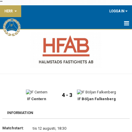
"
"
HERR
LOGGA IN
HEM
NYHETER
KALENDER
MATCHER
TRUPPEN
4 - 3
BILDGALLERI
IF Centern
IF Böljan Falkenberg
DOKUMENT
INFORMATION
KONTAKT
Matchstart:
tis 12 augusti, 18:30