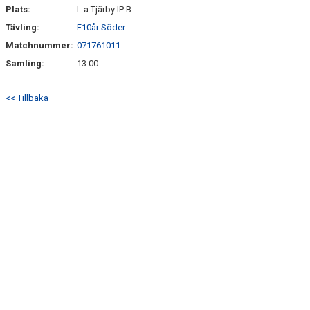
Plats:
L:a Tjärby IP B
Tävling:
F10år Söder
Matchnummer:
071761011
Samling:
13:00
<< Tillbaka