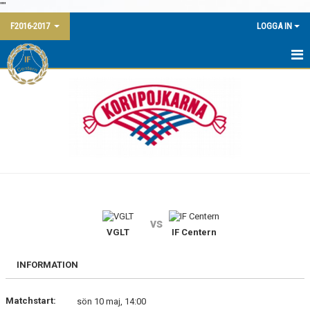
"
"
F2016-2017
LOGGA IN
HEM
NYHETER
KALENDER
MATCHER
TRUPPEN
vs
BILDGALLERI
VGLT
IF Centern
DOKUMENT
INFORMATION
KONTAKT
Matchstart:
sön 10 maj, 14:00