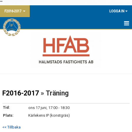
"
"
F2016-2017
LOGGA IN
HEM
NYHETER
KALENDER
MATCHER
TRUPPEN
F2016-2017
» Träning
BILDGALLERI
Tid:
ons 17 juni, 17:00 - 18:30
DOKUMENT
Plats:
Kärlekens IP (konstgräs)
KONTAKT
<< Tillbaka