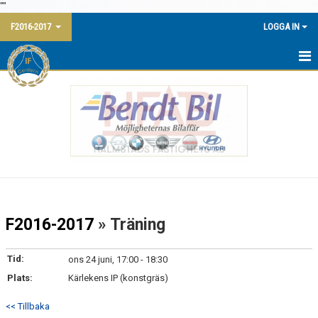
"
"
F2016-2017
LOGGA IN
HEM
NYHETER
KALENDER
MATCHER
TRUPPEN
F2016-2017
» Träning
BILDGALLERI
Tid:
ons 24 juni, 17:00 - 18:30
DOKUMENT
Plats:
Kärlekens IP (konstgräs)
KONTAKT
<< Tillbaka