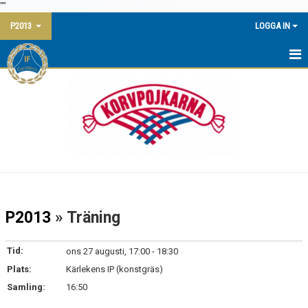
"
"
P2013
LOGGA IN
HEM
NYHETER
KALENDER
MATCHER
TRUPPEN
P2013
» Träning
BILDGALLERI
Tid:
ons 27 augusti, 17:00 - 18:30
DOKUMENT
Plats:
Kärlekens IP (konstgräs)
Samling:
16:50
KONTAKT