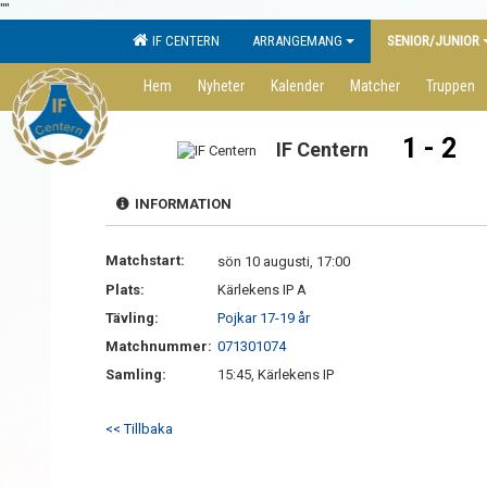
"
"
IF CENTERN
ARRANGEMANG
SENIOR/JUNIOR
Hem
Nyheter
Kalender
Matcher
Truppen
1 - 2
IF Centern
INFORMATION
Matchstart:
sön 10 augusti, 17:00
Plats:
Kärlekens IP A
Tävling:
Pojkar 17-19 år
Matchnummer:
071301074
Samling:
15:45, Kärlekens IP
<< Tillbaka