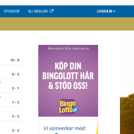
SPONSOR
BLI MEDLEM
LOGGA IN
10 - 0
6 - 2
F
2 - 1
n
1 - 2
3 - 2
2 - 2