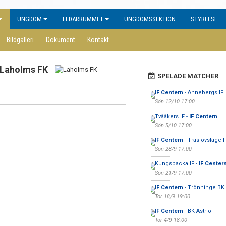
UNGDOM
LEDARRUMMET
UNGDOMSSEKTION
STYRELSE
Bildgalleri
Dokument
Kontakt
Laholms FK
SPELADE MATCHER
IF Centern
- Annebergs IF
Sön 12/10 17:00
Tvååkers IF -
IF Centern
Sön 5/10 17:00
IF Centern
- Träslövsläge I
Sön 28/9 17:00
Kungsbacka IF -
IF Center
Sön 21/9 17:00
IF Centern
- Trönninge BK
Tor 18/9 19:00
IF Centern
- BK Astrio
Tor 4/9 18:00