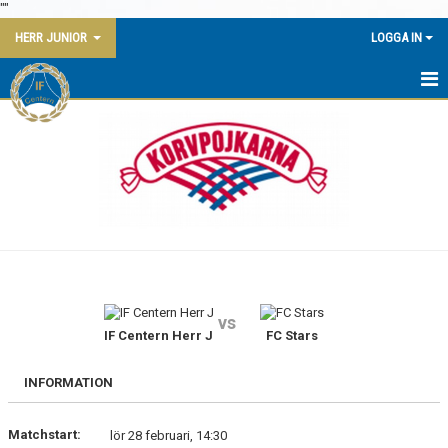
"
"
HERR JUNIOR
LOGGA IN
HEM
NYHETER
KALENDER
MATCHER
TRUPPEN
vs
BILDGALLERI
IF Centern Herr J
FC Stars
DOKUMENT
INFORMATION
KONTAKT
Matchstart:
lör 28 februari, 14:30