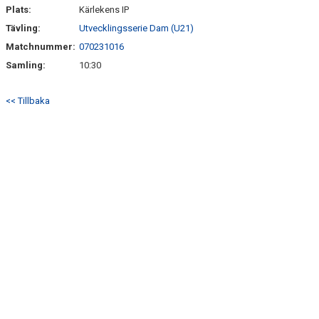
Plats:
Kärlekens IP
SPELARRÅDET 2025
Tävling:
Utvecklingsserie Dam (U21)
Matchnummer:
070231016
Samling:
10:30
<< Tillbaka