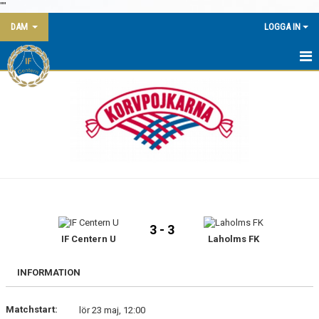
"
"
DAM
LOGGA IN
HEM
NYHETER
KALENDER
MATCHER
TRUPPEN
3 - 3
BILDGALLERI
IF Centern U
Laholms FK
DOKUMENT
INFORMATION
KONTAKT
Matchstart:
lör 23 maj, 12:00