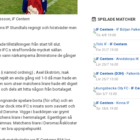
esson, IF Centern
SPELADE MATCHER
s IP. Stundtals regnigt och höstväder men
IF Centern
- IF Böljan Falk
Tis 4/8 19:00
illställningen från start till slut.
Tölö IF -
IF Centern
 IFC:s straffområde mycket sällan.
Fre 31/7 19:00
ch vann närkamperna åtminstone de gånger
IF Centern
- Arvidstorps IK
Lör 25/7 16:00
v (i nämnd ordning) ; Axel Ekström, Isak
IF Centern (D3H)
- Falkenb
rejält en enda gång vid 1-0 då man hade en
Lör 25/7 13:00
elen som utser matchens lirare hade ett digert
Kungsbacka City FC -
IF Ce
och dels att hitta någon från bortalaget.
Sön 5/7 13:00
ngivande spelare borta (för ofta) och en
IF Centern
- Kinna IF
tar dock inte IFC:s insats som oavsett och
Tor 18/6 19:00
ed Derome. Vigge i backlinjen var grymt
hens lirare i hemmalaget. Egentligen så
mnämnas. Matchens lirare i Derome/Åskloster
r en bra uppspelspunkt.
ch matchvärdar var IF Centerns P16 lag.