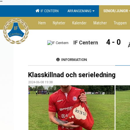
"
"
IF CENTERN
ARRANGEMANG
SENIOR/JUNIOR
Hem
Nyheter
Kalender
Matcher
Truppen
4 - 0
IF Centern
INFORMATION
Klasskillnad och serieledning
2024-06-08 19:38