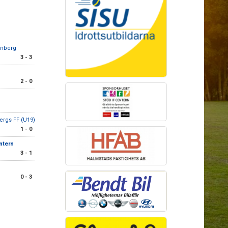
enberg
3 - 3
2 - 0
ergs FF (U19)
1 - 0
ntern
3 - 1
0 - 3