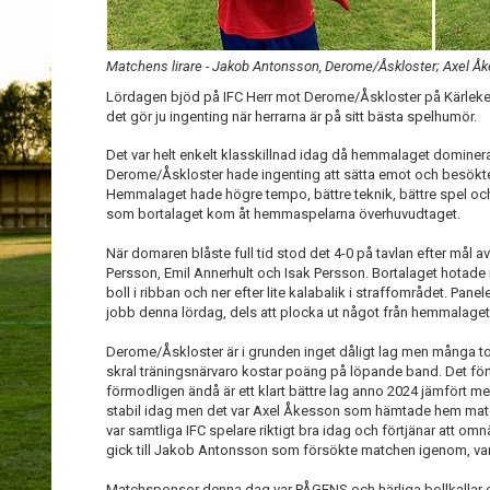
Matchens lirare - Jakob Antonsson, Derome/Åskloster; Axel Åk
Lördagen bjöd på IFC Herr mot Derome/Åskloster på Kärleken
det gör ju ingenting när herrarna är på sitt bästa spelhumör.
Det var helt enkelt klasskillnad idag då hemmalaget dominerade t
Derome/Åskloster hade ingenting att sätta emot och besökte
Hemmalaget hade högre tempo, bättre teknik, bättre spel o
som bortalaget kom åt hemmaspelarna överhuvudtaget.
När domaren blåste full tid stod det 4-0 på tavlan efter mål a
Persson, Emil Annerhult och Isak Persson. Bortalaget hotade 
boll i ribban och ner efter lite kalabalik i straffområdet. Pan
jobb denna lördag, dels att plocka ut något från hemmalaget 
Derome/Åskloster är i grunden inget dåligt lag men många to
skral träningsnärvaro kostar poäng på löpande band. Det för
förmodligen ändå är ett klart bättre lag anno 2024 jämfört m
stabil idag men det var Axel Åkesson som hämtade hem matc
var samtliga IFC spelare riktigt bra idag och förtjänar att o
gick till Jakob Antonsson som försökte matchen igenom, va
Matchsponsor denna dag var PÅGENS och härliga bollkallar o