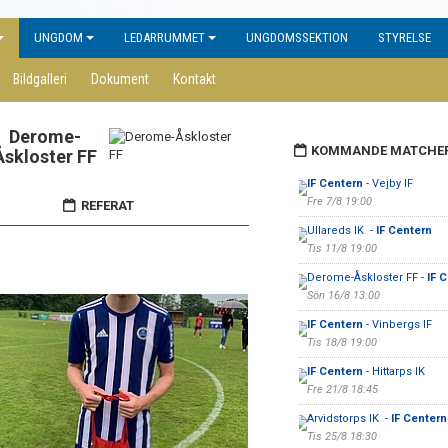
UNGDOM
LEDARRUMMET
UNGDOMSSEKTION
STYRELSE
Bildgalleri
Dokument
Kontakt
Derome-
KOMMANDE MATCHE
Åskloster FF
IF Centern
- Vejby IF
Fre 7/8 19:00
REFERAT
Ullareds IK -
IF Centern
Tis 11/8 19:00
Derome-Åskloster FF -
IF 
Sön 16/8 13:00
IF Centern
- Vinbergs IF
Tis 18/8 19:00
IF Centern
- Hittarps IK
Fre 21/8 18:45
Arvidstorps IK -
IF Centern
Tis 25/8 18:30